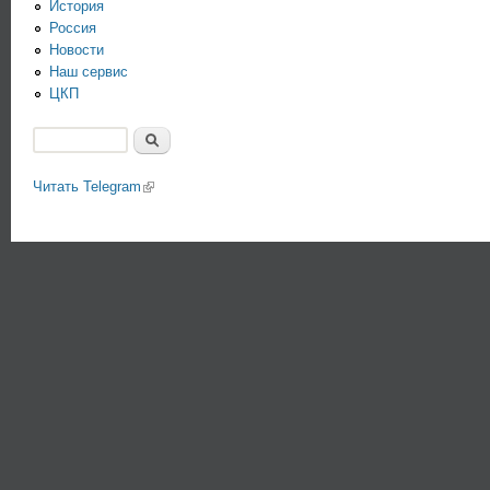
История
Россия
Новости
Наш сервис
ЦКП
Поиск
Форма поиска
Читать Telegram
(link is external)