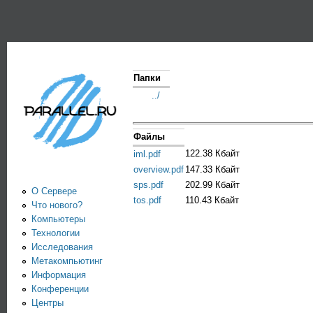
Пе
PARALLEL.RU -
Информационно-
аналитический
Папки
центр по
../
параллельным
Файлы
вычислениям
122.38 Кбайт
iml.pdf
overview.pdf
147.33 Кбайт
sps.pdf
202.99 Кбайт
О Сервере
tos.pdf
110.43 Кбайт
Что нового?
Компьютеры
Технологии
Исследования
Метакомпьютинг
Информация
Конференции
Центры