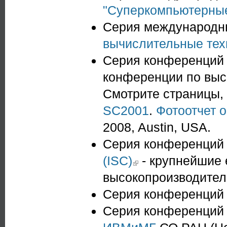
"Суперкомпьютерные
Серия международн
вычислительные тех
Серия конференци
конференции по выс
Смотрите страницы
SC2001
.
Фотоотчет о
2008, Austin, USA.
Серия конференци
(ISC)
(link is external)
- крупнейшие 
высокопроизводите
Серия конференци
Серия конференци