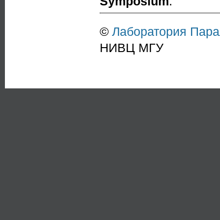
Symposium
.
©
Лаборатория Пар
НИВЦ МГУ