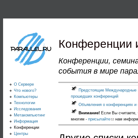
Пе
PARALLEL.RU -
Информационно-
аналитический
Конференции 
центр по
параллельным
Конференции, семина
вычислениям
события в мире пар
О Сервере
Предстоящие Международные 
Что нового?
прошедших конференций
Компьютеры
Технологии
Объявления о конференциях и
Исследования
Внимание!
Если Вы считаете, 
Метакомпьютинг
многим -
присылайте
(link sends e-ma
нам информ
Информация
Конференции
Центры
Другие списки к