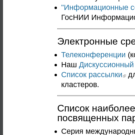
"Информационные с
ГосНИИ Информацион
Электронные сре
Телеконференции
(к
Наш
Дискуссионный
Список рассылки
(link is
дл
кластеров.
Список наиболее
посвященных па
Серия международн