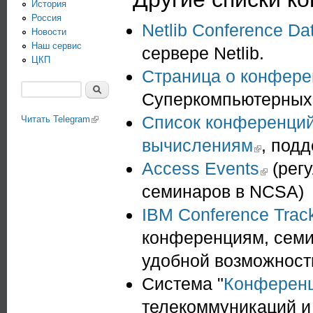
История
Россия
Netlib Conference Da
Новости
Наш сервис
сервере Netlib.
ЦКП
Страница о конфере
Поиск
Суперкомпьютерных 
Форма поиска
Список конференций
Читать Telegram
(link is external)
вычислениям
(link is externa
, под
Access Events
(link is extern
(рег
семинаров в NCSA)
IBM Conference Trac
конференциям, семи
удобной возможност
Система "
Конферен
телекоммуникаций и