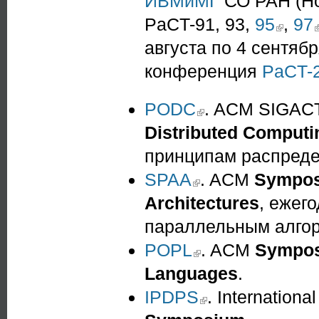
ИВМиМГ
СО РАН (Но
PaCT-91, 93,
95
(link is ext
,
97
(
августа по 4 сентяб
конференция
PaCT-
PODC
(link is external)
. ACM SIGA
Distributed Computi
принципам распреде
SPAA
(link is external)
. ACM
Symposi
Architectures
, ежег
параллельным алгор
POPL
(link is external)
. ACM
Sympos
Languages
.
IPDPS
(link is external)
. Internationa