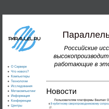
Пе
PARALLEL.RU -
Информационно-
аналитический
Параллель
центр по
параллельным
Российские исс
вычислениям
высокопроизводите
работающие в это
О Сервере
Что нового?
Компьютеры
Технологии
Исследования
Новости
Метакомпьютинг
Информация
Пользователям платформы Bauman Oct
Конференции
к
8-кубитному сверхпроводниковому сопро
Центры
.
(link is external)