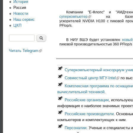
История
Россия
Компании "Е-Флопс" и "АМДтехно
Новости
суперкомпьютер
на базе гр
(link is external)
Наш сервис
ускорителей NVIDIA H100 с пиковой про
ЦКП
PFlop/s.
Поиск
В НИУ ВШЭ будет установлен
новый
Форма поиска
пиковой производительностью 360 PFlop/s
Читать Telegram
(link is external)
Суперкомпьютерный консорциум унив
(link is ex
Совместный центр МГУ-Intel
по выс
Комплексная программа по оснащени
вычислительной техникой
.
Российские организации
, использую
информация о наиболее значимых проект
Российские производители
. Основны
компьютеров и комплектующих к ним.
Персоналии
. Ученые и специалисты 