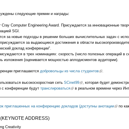
суждены следующие премии и награды:
 Cray Computer Engineering Award. Присуждается за инновационные твор
рацией SGI.
ется за новые подходы в решении больших вычислительных задач с исп
000 присуждается за выдающиеся достижения в области высокопроизводит
ческий доклад конференции".
исуждаются в трех номинациях: скорость (число полезных операций в с
ль изложения (оценивается мощностью аплодисментов аудитории).
еренции приглашаются
добровольцы из числа студентов
(link is external)
.
ользоваться высокоскоростная сеть
SCinet99
(link is external)
, которая будет демонстр
и с конференции будут
транслироваться
(link is external)
в реальном времени через Инт
сок приглашенных на конференцию докладов (доступны
анотации
(link is e
по ка
(KEYNOTE ADDRESS)
ng Creativity