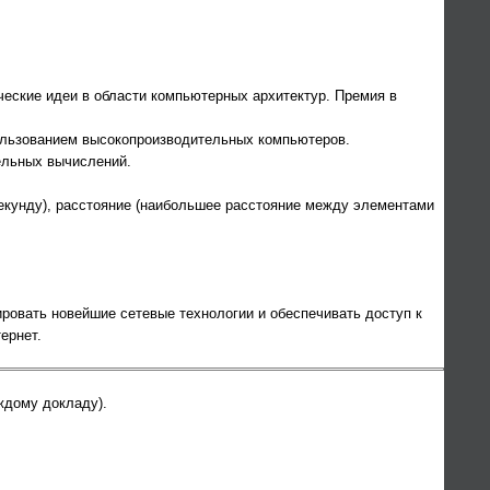
ческие идеи в области компьютерных архитектур. Премия в
ользованием высокопроизводительных компьютеров.
ельных вычислений.
екунду), расстояние (наибольшее расстояние между элементами
ировать новейшие сетевые технологии и обеспечивать доступ к
ернет.
xternal)
ждому докладу).