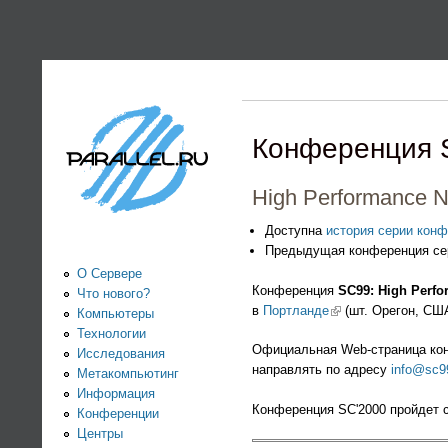
PARALLEL.RU -
Информационно-
аналитический
Конференция 
центр по
High Performance N
параллельным
Доступна
история серии конф
Предыдущая конференция сер
вычислениям
О Сервере
Конференция
SC99: High Perf
Что нового?
в
Портланде
(link is external)
(шт. Орегон, СШ
Компьютеры
Технологии
Официальная Web-страница ко
Исследования
направлять по адресу
info@sc9
Метакомпьютинг
Информация
Конференция SC'2000 пройдет с
Конференции
Центры