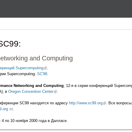
Перейти к основному
содержанию
SC99:
etworking and Computing
еренций Supercomputing
(link is external)
.
ии Supercomputing:
SC'98
.
ormance Networking and Computing
, 12-я в серии конференций Supercomp
А), в
Oregon Convention Center
(link is external)
.
нференции SC99 находится по адресу
http://www.sc99.org
(link is external)
. Все вопрос
9.org
(link sends e-mail)
.
 4 по 10 ноября 2000 года в Далласе.