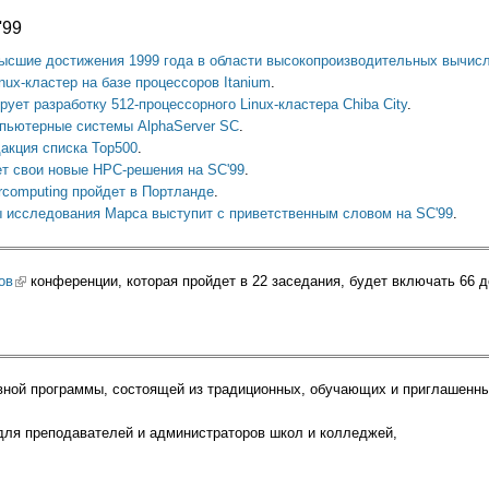
'99
высшие достижения 1999 года в области высокопроизводительных вычис
ux-кластер на базе процессоров Itanium
.
ет разработку 512-процессорного Linux-кластера Chiba City
.
пьютерные системы AlphaServer SC
.
дакция списка Top500
.
ет свои новые HPC-решения на SC'99
.
rcomputing пройдет в Портланде
.
исследования Марса выступит с приветственным словом на SC'99
.
ов
(link is external)
конференции, которая пройдет в 22 заседания, будет включать 66 
вной программы, состоящей из традиционных, обучающих и приглашенны
nk is external)
ля преподавателей и администраторов школ и колледжей,
rnal)
s external)