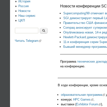
История
Новости конференции SC
Россия
Новости
Supercomputing'99 отмечает 
Наш сервис
SGI демонстрирует первый Lin
ЦКП
Правительство США финансиру
Compaq анонсирует суперком
Поиск
Опубликована новая, 14-я ре
Форма поиска
Hewlett-Packard демонстриру
Читать Telegram
(link is external)
11-я конференция серии Supe
Бывший менеджер программы 
Программа
технических доклад
на конференцию.
В ходе конференции, кроме осно
образовательная программа
(li
д
конкурс
HPC Games
(link is exte
,
выставки (
Exhibitor Forum
(link i
),