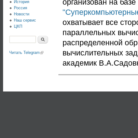
организован на базе
История
Россия
"Суперкомпьютерные
Новости
Наш сервис
охватывает все сто
ЦКП
параллельных вычис
Поиск
распределенной обр
Форма поиска
вычислительных зад
Читать Telegram
(link is external)
академик В.А.Садов