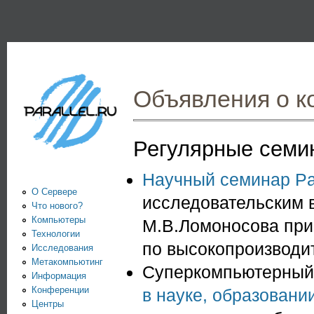
Пе
PARALLEL.RU -
Информационно-
аналитический
Объявления о к
центр по
параллельным
Регулярные семи
вычислениям
Научный семинар Par
О Сервере
исследовательским
Что нового?
Компьютеры
М.В.Ломоносова при
Технологии
по высокопроизводи
Исследования
Метакомпьютинг
Cуперкомпьютерный
Информация
Конференции
в науке, образован
Центры