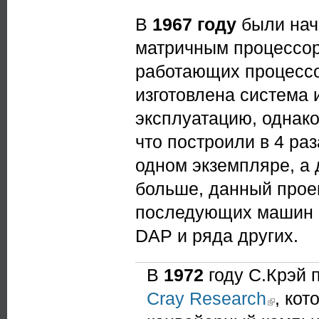
В
1967 году
были нача
матричным процессо
работающих процессо
изготовлена система и
эксплуатацию, однако
что построили в 4 ра
одном экземпляре, а д
больше, данный проек
последующих машин п
DAP и ряда других.
В
1972
году С.Крэй 
Cray Research
(link is exter
, кот