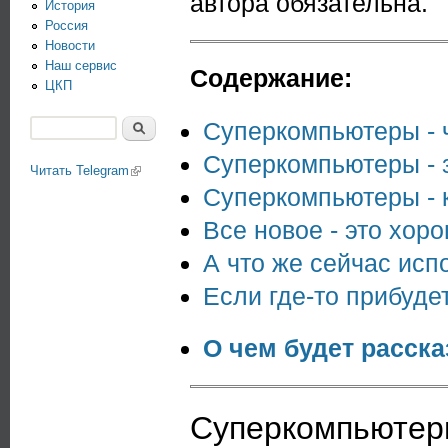
автора обязательна.
История
Россия
Новости
Наш сервис
Содержание:
ЦКП
Суперкомпьютеры - ч
Поиск
Форма поиска
Суперкомпьютеры - 
Читать Telegram
(link is external)
Суперкомпьютеры - к
Все новое - это хор
А что же сейчас исп
Если где-то прибудет
О чем будет расск
Суперкомпьютеры