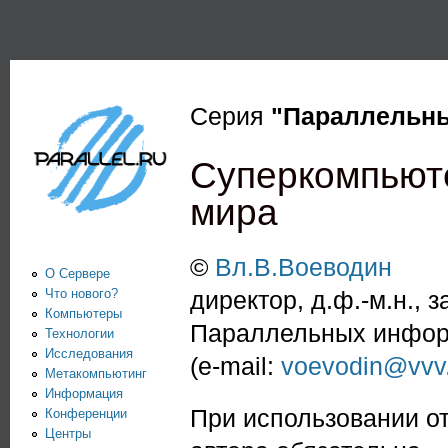
Пе
PARALLEL.RU -
Информационно-
аналитический
Серия
"Параллельн
центр по
Суперкомпьюте
параллельным
мира
вычислениям
©
Вл.В.Воеводин
О Сервере
Что нового?
директор, д.ф.-м.н.,
Компьютеры
Параллельных инфор
Технологии
Исследования
(e-mail:
voevodin@vvv.
Метакомпьютинг
Информация
При использовании от
Конференции
Центры