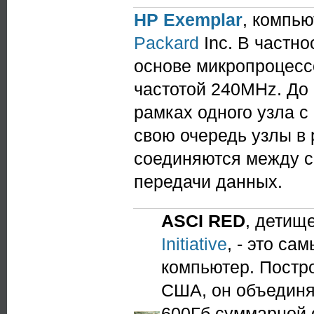
HP Exemplar
, компью
Packard
Inc. В частно
основе микропроцесс
частотой 240MHz. До
рамках одного узла с
свою очередь узлы в
соединяются между с
передачи данных.
ASCI RED
, детищ
Initiative
, - это с
компьютер. Постр
США, он объединяе
600Гб суммарной 