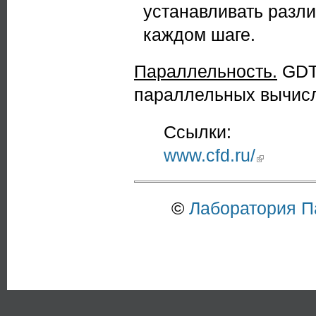
устанавливать разл
каждом шаге.
Параллельность.
GDT
параллельных вычис
Ссылки:
www.cfd.ru/
(link is externa
©
Лаборатория 