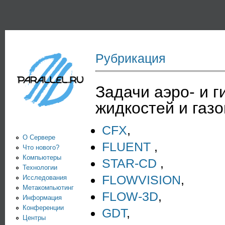
Пе
PARALLEL.RU -
Информационно-
аналитический
Рубрикация
центр по
параллельным
Задачи аэро- и 
жидкостей и газо
вычислениям
CFX
,
О Сервере
FLUENT
,
Что нового?
Компьютеры
STAR-CD
,
Технологии
FLOWVISION
,
Исследования
Метакомпьютинг
FLOW-3D
,
Информация
Конференции
GDT
,
Центры