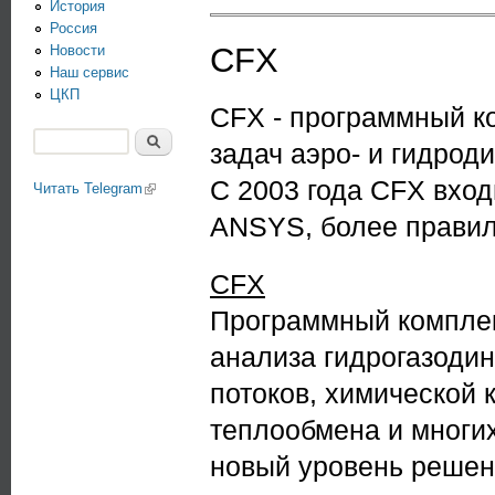
История
Россия
CFX
Новости
Наш сервис
ЦКП
CFX - программный к
Поиск
задач аэро- и гидрод
Форма поиска
С 2003 года CFX вход
Читать Telegram
(link is external)
ANSYS, более прави
CFX
Программный комплек
анализа гидрогазоди
потоков, химической 
теплообмена и многи
новый уровень решен