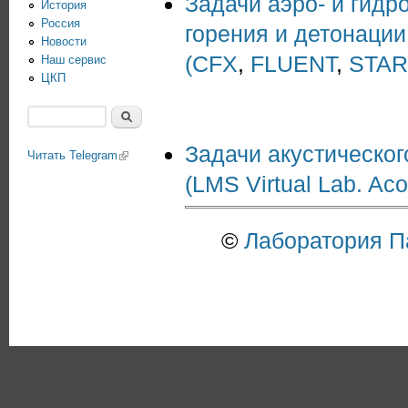
Задачи аэро- и гидр
История
Россия
горения и детонации
Новости
(CFX
,
FLUENT
,
STAR
Наш сервис
ЦКП
Поиск
Форма поиска
Задачи акустическог
Читать Telegram
(link is external)
(LMS Virtual Lab. Aco
©
Лаборатория 