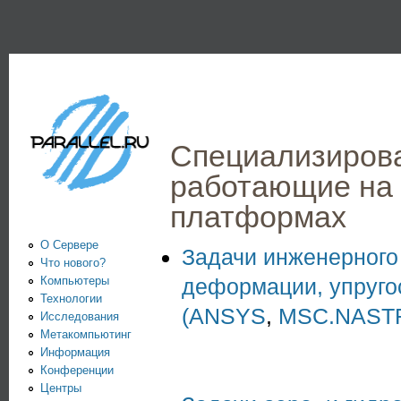
Пе
PARALLEL.RU -
Информационно-
аналитический
центр по
Специализирова
параллельным
работающие на
вычислениям
платформах
О Сервере
Задачи инженерного 
Что нового?
Компьютеры
деформации, упругос
Технологии
(ANSYS
,
MSC.NAST
Исследования
Метакомпьютинг
Информация
Конференции
Центры