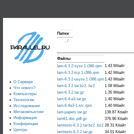
Пе
PARALLEL.RU -
Информационно-
аналитический
Папки
центр по
../
параллельным
Файлы
вычислениям
1.43 Мбайт
lam-6.3.2-sysv.1.i386.rpm
lam-6.3.2-tcp.1.i386.rpm
1.42 Мбайт
lam-6.3.2-usysv.1.i386.rpm
1.43 Мбайт
О Сервере
lam-6.3.2.tar.bz2..bz2
1.08 Мбайт
Что нового?
lam-6.3.2.tar.gz
1.35 Мбайт
Компьютеры
lam-6.4-a3.tar.gz
1.40 Мбайт
Технологии
lam-6.4a3-1.src.rpm
1.40 Мбайт
Исследования
Метакомпьютинг
lam-papers.tar.gz
138.87 Кбайт
Информация
lam61.doc.pdf.gz
376.96 Кбайт
Конференции
lamtests-6.3.2.tar.bz2..bz2
28.31 Кбайт
Центры
lamtests-6.3.2.tar.gz
34.01 Кбайт