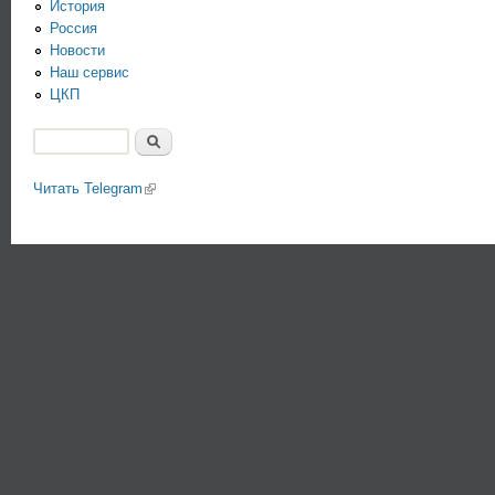
История
Россия
Новости
Наш сервис
ЦКП
Поиск
Форма поиска
Читать Telegram
(link is external)