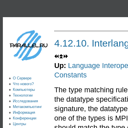
Пе
PARALLEL.RU -
Информационно-
аналитический
центр по
4.12.10. Interl
параллельным
вычислениям
Up:
Language Interoper
Constants
О Сервере
Что нового?
The type matching rule
Компьютеры
Технологии
the datatype specificat
Исследования
Метакомпьютинг
signature, the datatype
Информация
one of the types is M
Конференции
Центры
should match the type 