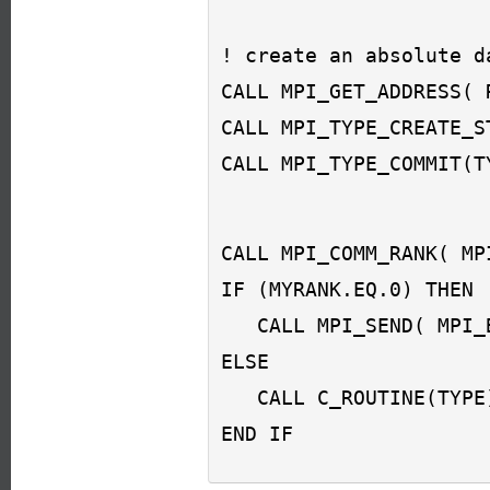
! create an absolute d
CALL MPI_GET_ADDRESS( 
CALL MPI_TYPE_CREATE_S
CALL MPI_COMM_RANK( MP
IF (MYRANK.EQ.0) THEN 

   CALL MPI_SEND( MPI_BOTTOM, 1, TYPE, 1, 0, MPI_COMM_WORLD, IERR) 

ELSE 

   CALL C_ROUTINE(TYPE) 
