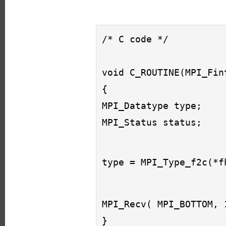
void C_ROUTINE(MPI_Fint
{ 

MPI_Datatype type; 

MPI_Recv( MPI_BOTTOM, 