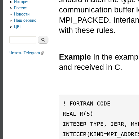
История
communication buffer l
Россия
Новости
MPI_PACKED. Interlang
Наш сервис
ЦКП
with these rules.
Поиск
Форма поиска
Читать Telegram
(link is external)
Example
In the exampl
and received in C.
! FORTRAN CODE 

REAL R(5) 

INTEGER TYPE, IERR, MYR