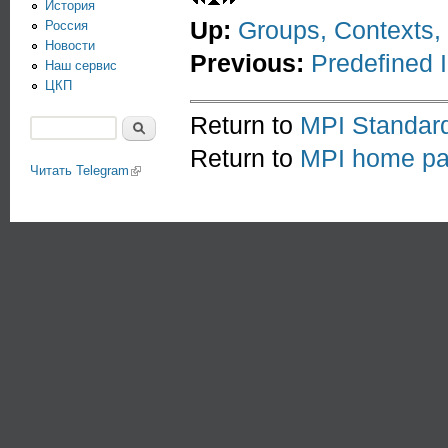
История
Up:
Groups, Contexts
Россия
Новости
Previous:
Predefined 
Наш сервис
ЦКП
Return to
MPI Standar
Поиск
Форма поиска
Return to
MPI home p
Читать Telegram
(link is external)