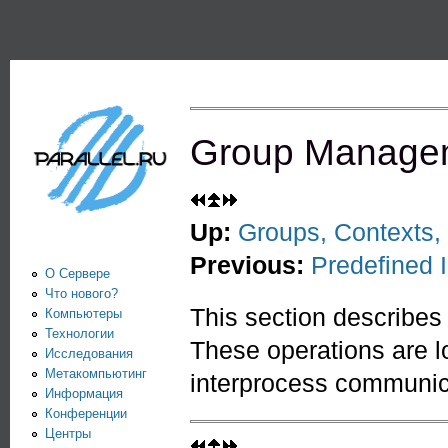
Пе
PARALLEL.RU -
Информационно-
аналитический
центр по
Group Manage
параллельным
вычислениям
Up:
Groups, Contexts
Previous:
Predefined 
О Сервере
Что нового?
This section describes
Компьютеры
Технологии
These operations are lo
Исследования
Метакомпьютинг
interprocess communic
Информация
Конференции
Центры