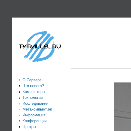
PARALLEL.RU -
Информационно-
аналитический
центр по
параллельным
вычислениям
О Сервере
Что нового?
Компьютеры
Технологии
Исследования
Метакомпьютинг
Информация
Конференции
Центры