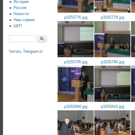
История
Россия
Новости
p3255776.jpg
p3255778.jpg
Наш сервис
ЦКП
Поиск
Форма поиска
Читать Telegram
(link is external)
p3255795.jpg
p3255796.jpg
p3255808.jpg
p3255810.jpg