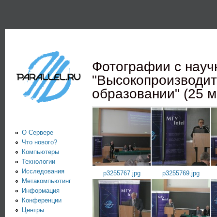
Пе
PARALLEL.RU -
Информационно-
аналитический
Фотографии с науч
центр по
"Высокопроизводит
параллельным
образовании" (25 м
вычислениям
О Сервере
Что нового?
Компьютеры
Технологии
Исследования
p3255767.jpg
p3255769.jpg
Метакомпьютинг
Информация
Конференции
Центры