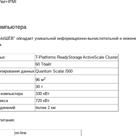
Net+IPMI
омпьютера
ШЁВ" обладает уникальной информационно-вычислительной и инженер
а.
ых:
T-Platforms ReadyStorage ActiveScale Cluster
60 Тбайт
опирования данных
Quantum Scalar i500
2
96 м
30 т
 компьютера
330 кВт
екса
720 кВт
единений
более 2 км
питания:
on-line