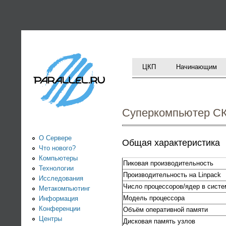
PARALLEL.RU -
Информационно-
аналитический
ЦКП
Начинающим
центр по
параллельным
Суперкомпьютер 
вычислениям
О Сервере
Общая характеристика
Что нового?
Компьютеры
Пиковая производительность
Технологии
Производительность на Linpack
Исследования
Число процессоров/ядер в систе
Метакомпьютинг
Модель процессора
Информация
Конференции
Объём оперативной памяти
Центры
Дисковая память узлов