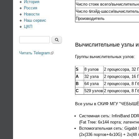
История
Число стоек всего/вычислитель
Россия
Число блэйд-шасси/вычислитель
Новости
Производитель
Наш сервис
ЦКП
Поиск
Вычислительные узлы и
Форма поиска
Читать Telegram
(link is external)
Группы вычислительных узлов:
S
8 узлов
2 процессора, 32 Г
A
32 узла
2 процессора, 16 Г
B
64 узла
2 процессора, 8 Гб
C
529 узлов
2 процессора, 8 Г
Все узлы в СКИФ МГУ "ЧЕБЫШЁВ
Системная сеть: InfiniBand DDR
(Fat Tree: 6x144 порта; латент
Вспомогательная сеть: Gigabit 
(2x(336 портов+4x10G) + 2x(48