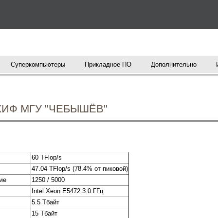
Перейти к основному
содержанию
Суперкомпьютеры
Прикладное ПО
Дополнительно
СКИФ МГУ "ЧЕБЫШЁВ"
60 TFlop/s
47.04 TFlop/s (78.4% от пиковой)
ме
1250 / 5000
Intel Xeon E5472 3.0 ГГц
5.5 Тбайт
15 Тбайт