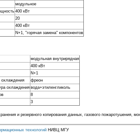
модульное
ощность
400 кВт
20
400 кВт
N+1, "горячая замена" компонентов
модульная внутрирядная
400 кВт
N+1
а охлаждения
фреон
ура охлаждения
вода+этиленгликоль
ов
8
3
ранения и резервного копирования данных, газового пожаротушения, мон
рмационных технологий
НИВЦ МГУ