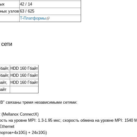
ных
42 / 14
ных узлов
63 / 625
Т-Платформы
(link is external)
 сети
байт,
HDD 160 Гбайт
байт,
HDD 160 Гбайт
айт,
HDD 160 Гбайт
байт
" связаны тремя независимыми сетями:
 (Mellanox ConnectX)
ность на уровне MPI: 1.3-1.95 мкс; скорость обмена на уровне MPI: 1540 
Ethernet
 портов+4x10G) + 24x10G)