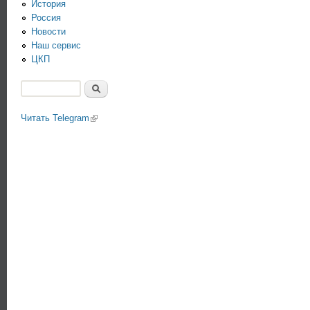
История
Россия
Новости
Наш сервис
ЦКП
Поиск
Форма поиска
Читать Telegram
(link is external)