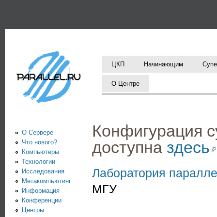
Пе
PARALLEL.RU -
Информационно-
аналитический
центр по
ЦКП
Начинающим
Супе
параллельным
О Центре
вычислениям
Конфигурация с
О Сервере
доступна
здесь
(
Что нового?
Компьютеры
Технологии
Лаборатория паралл
Исследования
Метакомпьютинг
МГУ
Информация
Конференции
Центры