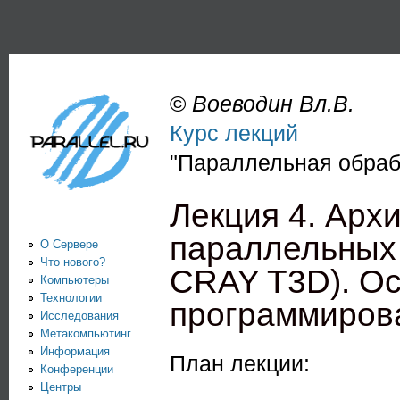
Пе
PARALLEL.RU -
Информационно-
аналитический
©
Воеводин Вл.В.
центр по
Курс лекций
параллельным
"Параллельная обраб
вычислениям
Лекция 4. Арх
параллельных
О Сервере
Что нового?
CRAY T3D). О
Компьютеры
Технологии
программиров
Исследования
Метакомпьютинг
Информация
План лекции:
Конференции
Центры