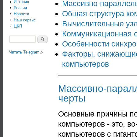
Массивно-параллел
История
Россия
Общая структура к
Новости
Наш сервис
Вычислительные уз
ЦКП
Коммуникационная с
Поиск
Особенности синхро
Форма поиска
Факторы, снижающие
Читать Telegram
(link is external)
компьютеров
Массивно-парал
черты
Основные причины п
компьютеров - это, в
компьютеров с гигант