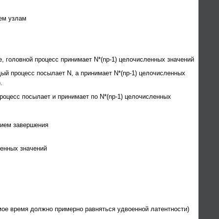
ем узлам
е, головной процесс принимает N*(np-1) целочисленных значений
ый процесс посылает N, а принимает N*(np-1) целочисленных
.
роцесс посылает и принимает по N*(np-1) целочисленных
нием завершения
ленных значений
емое время должно примерно равняться удвоенной латентности)