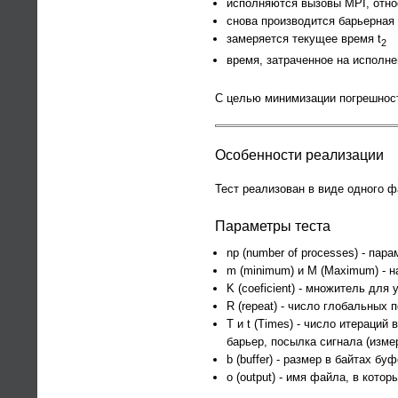
исполняются вызовы MPI, отно
снова производится барьерная
замеряется текущее время t
2
время, затраченное на исполне
С целью минимизации погрешност
Особенности реализации
Тест реализован в виде одного фа
Параметры теста
np (number of processes) - пар
m (minimum) и M (Maximum) - 
K (coeficient) - множитель дл
R (repeat) - число глобальных п
T и t (Times) - число итераци
барьер, посылка сигнала (изме
b (buffer) - размер в байтах 
o (output) - имя файла, в кот