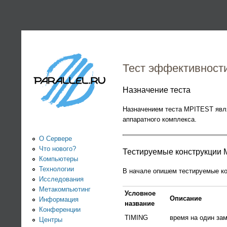
PARALLEL.RU -
Информационно-
аналитический
Тест эффективност
центр по
Назначение теста
Назначением теста MPITEST явля
параллельным
аппаратного комплекса.
вычислениям
О Сервере
Что нового?
Тестируемые конструкции 
Компьютеры
Технологии
В начале опишем тестируемые ко
Исследования
Метакомпьютинг
Условное
Описание
Информация
название
Конференции
TIMING
время на один за
Центры