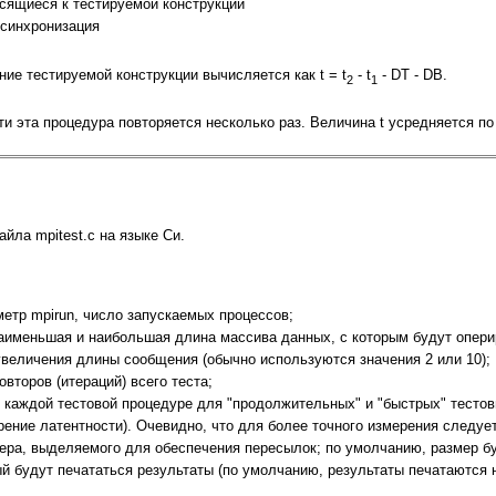
сящиеся к тестируемой конструкции
 синхронизация
ние тестируемой конструкции вычисляется как t = t
- t
- DT - DB.
2
1
и эта процедура повторяется несколько раз. Величина t усредняется по
йла mpitest.c на языке Си.
аметр mpirun, число запускаемых процессов;
наименьшая и наибольшая длина массива данных, с которым будут опери
я увеличения длины сообщения (обычно используются значения 2 или 10);
овторов (итераций) всего теста;
й в каждой тестовой процедуре для "продолжительных" и "быстрых" тест
рение латентности). Очевидно, что для более точного измерения следуе
буфера, выделяемого для обеспечения пересылок; по умолчанию, размер 
орый будут печататься результаты (по умолчанию, результаты печатаются 