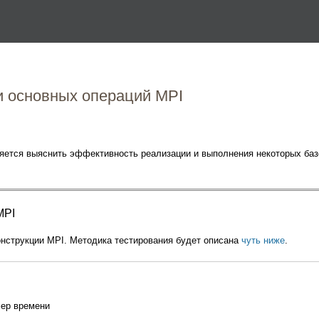
Перейти к основному
содержанию
и основных операций MPI
ется выяснить эффективность реализации и выполнения некоторых базо
MPI
нструкции MPI. Методика тестирования будет описана
чуть ниже
.
мер времени