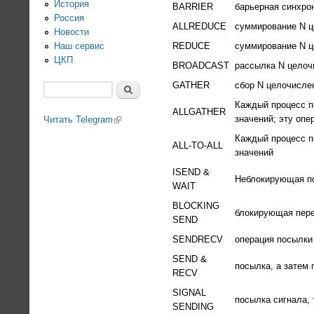
История
BARRIER
барьерная синхро
Россия
ALLREDUCE
суммирование N ц
Новости
Наш сервис
REDUCE
суммирование N ц
ЦКП
BROADCAST
рассылка N целоч
GATHER
сбор N целочислен
Поиск
Форма поиска
Каждый процесс п
ALLGATHER
значений; эту оп
Читать Telegram
(link is external)
Каждый процесс п
ALL-TO-ALL
значений
ISEND &
Неблокирующая по
WAIT
BLOCKING
блокирующая пере
SEND
SENDRECV
операция посылки
SEND &
посылка, а затем
RECV
SIGNAL
посылка сигнала, 
SENDING