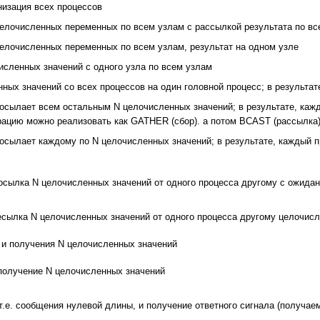
низация всех процессов
елочисленных переменных по всем узлам с рассылкой результата по вс
елочисленных переменных по всем узлам, результат на одном узле
исленных значений с одного узла по всем узлам
ных значений со всех процессов на один головной процесс; в результат
осылает всем остальным N целочисленных значений; в результате, кажд
ерацию можно реализовать как GATHER (сбор). а потом BCAST (рассылка)
осылает каждому по N целочисленных значений; в результате, каждый п
сылка N целочисленных значений от одного процесса другому с ожида
сылка N целочисленных значений от одного процесса другому целочис
 и получения N целочисленных значений
 получение N целочисленных значений
т.е. сообщения нулевой длины, и получение ответного сигнала (получа