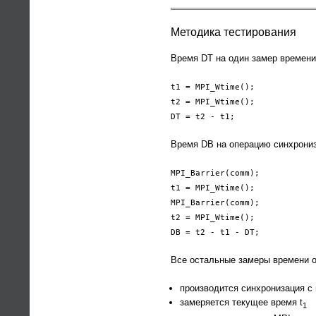
Методика тестирования
Время DT на один замер времени
t1 = MPI_Wtime();
t2 = MPI_Wtime();
DT = t2 - t1;
Время DB на операцию синхрониз
MPI_Barrier(comm);
t1 = MPI_Wtime();
MPI_Barrier(comm);
t2 = MPI_Wtime();
DB = t2 - t1 - DT;
Все остальные замеры времени 
производится синхронизация с
замеряется текущее время t
1