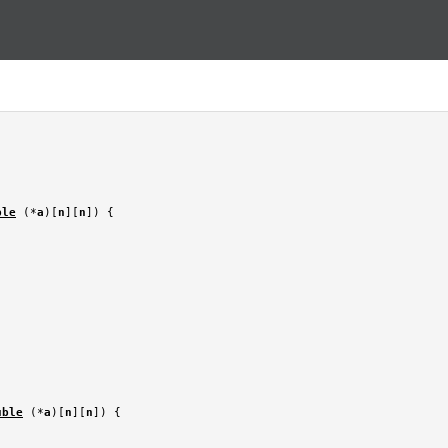
Перейти к основному
содержанию
ble
 (*
a
)[
n
][
n
]) {

uble
 (*
a
)[
n
][
n
]) {
