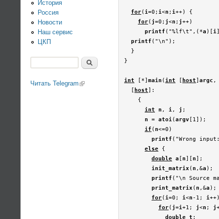
История
Россия
for
(
i
=0;
i
<
n
;
i
++) {

Новости
for
(
j
=0;
j
<
n
;
j
++)

Наш сервис
printf
("%lf\t",(*
a
)[
i
ЦКП
printf
("\n");

  }

Поиск
}

Форма поиска
int
 [*]
main
(
int
 [
host
]
argc
,
Читать Telegram
(link is external)
  [
host
]:

    {

int
 n
, 
i
, 
j
;

n
 = 
atoi
(
argv
[1]);

if
(
n
<=0)

printf
("Wrong input
else
 {

double
 a
[
n
][
n
];

init_matrix
(
n
,&
a
);

printf
("\n Source ma
print_matrix
(
n
,&
a
);

for
(
i
=0; 
i
<
n
-1; 
i
++)
for
(
j
=
i
+1; 
j
<
n
; 
j
double
 t
;
