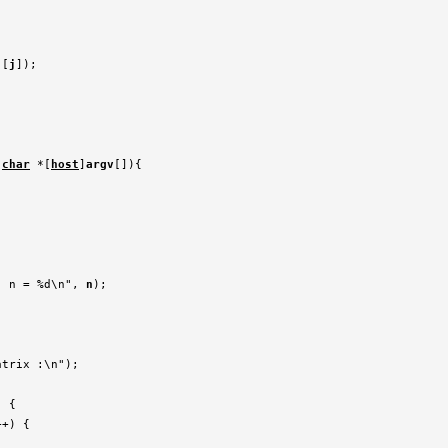
][
j
]);

 
char
 *[
host
]
argv
[]){

: n = %d\n", 
n
);  

trix :\n");

 {

++) {
