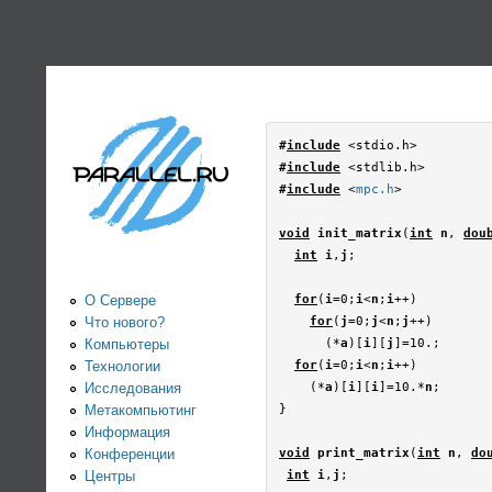
PARALLEL.RU -
Информационно-
аналитический
#
include
#
include
центр по
#
include
 <
mpc.h
>

void
 init_matrix
(
int
 n
, 
dou
параллельным
int
 i
,
j
;

вычислениям
О Сервере
for
(
i
=0;
i
<
n
;
i
++)

Что нового?
for
(
j
=0;
j
<
n
;
j
++)

Компьютеры
      (*
a
)[
i
][
j
]=10.;

Технологии
for
(
i
=0;
i
<
n
;
i
++)

Исследования
    (*
a
)[
i
][
i
]=10.*
n
;

Метакомпьютинг
}

Информация
Конференции
void
 print_matrix
(
int
 n
, 
do
Центры
int
 i
,
j
;
