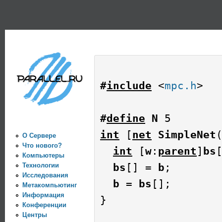
Пе
PARALLEL.RU -
Информационно-
аналитический
центр по
#
include
 <
mpc.h
>

параллельным
вычислениям
#
define
 N
int
 [
net
 SimpleNet
О Сервере
Что нового?
int
 [
w
:
parent
]
bs
Компьютеры
bs
[] = 
b
;

Технологии
Исследования
b
 = 
bs
[];

Метакомпьютинг
Информация
}

Конференции
Центры