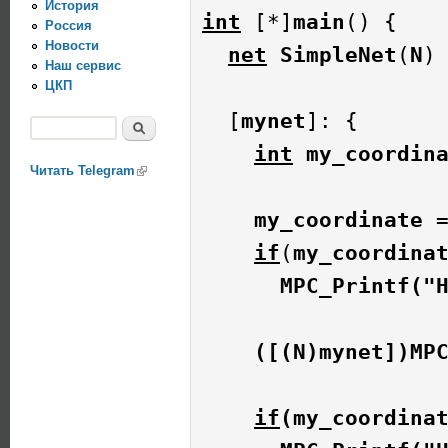
История
int
 [*]
main
() {

Россия
Новости
net
 SimpleNet
(
N
)
Наш сервис
ЦКП
  [
mynet
]: {

Поиск
Форма поиска
int
my_coordin
Читать Telegram
(link is external)
my_coordinate
 
if
(
my_coordinat
MPC_Printf
("H
    ([(
N
)
mynet
])
MP
if
(
my_coordina