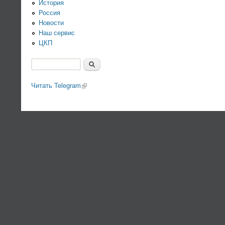
История
Россия
Новости
Наш сервис
ЦКП
Поиск
Форма поиска
Читать Telegram
(link is external)