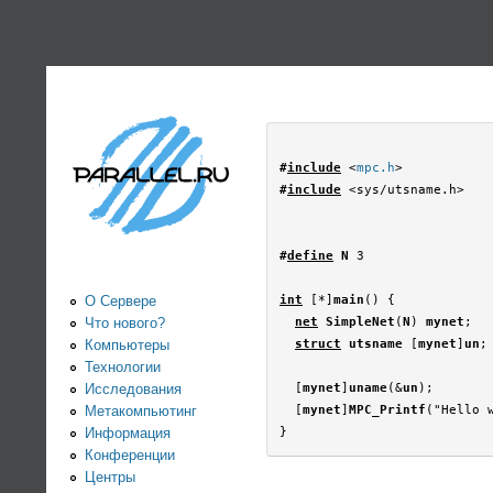
PARALLEL.RU -
Информационно-
аналитический
#
include
 <
mpc.h
центр по
#
include
 <sys/utsname.h>

параллельным
#
define
 N
 3

вычислениям
О Сервере
int
 [*]
main
() {

Что нового?
net
 SimpleNet
(
N
) 
mynet
;

Компьютеры
struct
 utsname
 [
mynet
]
un
;

Технологии
Исследования
  [
mynet
]
uname
(&
un
);

Метакомпьютинг
  [
mynet
]
MPC_Printf
("Hello 
Информация
Конференции
Центры