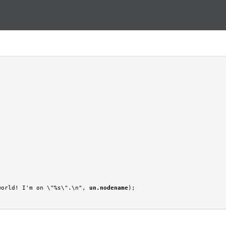
Перейти к основному
содержанию
world! I'm on \"%s\".\n", 
un.nodename
);
