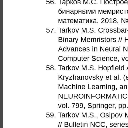
Тарков М.С. Построе
бинарными мемристо
математика, 2018, №
Tarkov M.S. Crossba
Binary Memristors // H
Advances in Neural N
Computer Science, vol
Tarkov M.S. Hopfield
Kryzhanovsky et al. 
Machine Learning, and
NEUROINFORMATICS-20
vol. 799, Springer, pp
Tarkov M.S., Osipov 
// Bulletin NCC, seri