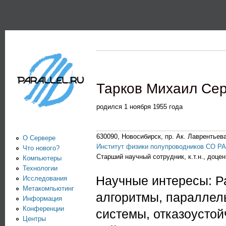
Пе
PARALLEL.RU -
Информационно-
аналитический
центр по
Тарков Михаил Сер
параллельным
вычислениям
родился 1 ноября 1955 года
630090, Новосибирск, пр. Ак. Лаврентьева
О Сервере
Институт физики полупроводников СО Р
Что нового?
Старший научный сотрудник, к.т.н., доцен
Компьютеры
Технологии
Научные интересы: Р
Исследования
Метакомпьютинг
алгоритмы, параллел
Информация
Конференции
системы, отказоусто
Центры