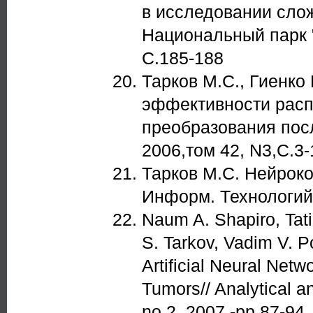
в исследовании сло
Национальный парк "
С.185-188
Тарков М.С., Гиенко 
эффективности расп
преобразования пос
2006,том 42, N3,С.3-
Тарков М.С. Нейроко
Информ. Технологий 
Naum A. Shapiro, Tati
S. Tarkov, Vadim V. P
Artificial Neural Netwo
Tumors// Analytical a
no.2, 2007.-pp.87-94