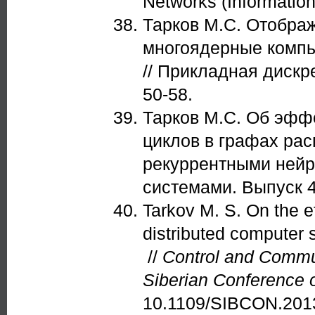
Networks (Information 
Тарков М.С. Отобра
многоядерные комп
// Прикладная дискре
50-58.
Тарков М.С. Об эфф
циклов в графах ра
рекуррентными нейр
системами. Выпуск 4
Tarkov M. S. On the ef
distributed computer 
//
Control and Commun
Siberian Conference 
10.1109/SIBCON.201