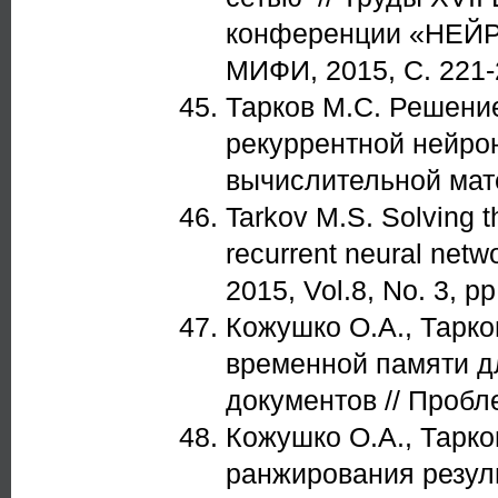
конференции «НЕЙР
МИФИ, 2015, С. 221-
Тарков М.С. Решени
рекуррентной нейрон
вычислительной мате
Tarkov M.S. Solving t
recurrent neural netw
2015, Vol.8, No. 3, pp
Кожушко О.А., Тарк
временной памяти д
документов // Пробл
Кожушко О.А., Тарко
ранжирования резул