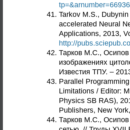
tp=&arnumber=6693
Tarkov M.S., Dubynin
accelerated Neural N
Applications, 2013, Vo
http://pubs.sciepub.c
Тарков М.С., Осипов
изображениях цитоло
Известия ТПУ. – 2013
Parallel Programming:
Limitations / Editor: 
Physics SB RAS), 20
Publishers, New York
Тарков М.С., Осипов
сетью // Труды XVII