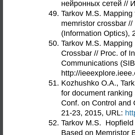
нейронных сетей // И
Tarkov M.S. Mapping w
memristor crossbar /
(Information Optics), 
Tarkov M.S. Mapping 
Crossbar // Proc. of I
Communications (SIB
http://ieeexplore.ieee
Kozhushko O.A., Tark
for document ranking s
Conf. on Control an
21-23, 2015, URL:
htt
Tarkov M.S. Hopfield
Based on Memristor Bri