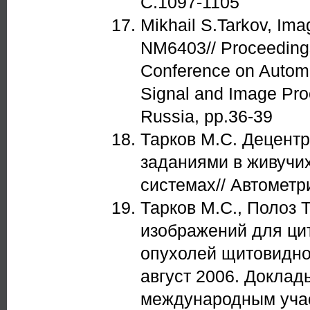
С.1097-1105
Mikhail S.Tarkov, Ima
NM6403// Proceedings
Conference on Automat
Signal and Image Pro
Russia, pp.36-39
Тарков М.С. Децент
заданиями в живучи
системах// Автометри
Тарков М.С., Полоз 
изображений для ци
опухолей щитовидной
август 2006. Доклад
международным уча