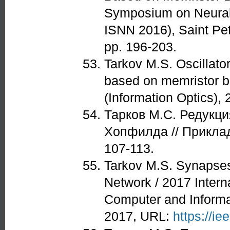
Symposium on Neural
ISNN 2016), Saint Pe
pp. 196-203.
Tarkov M.S. Oscillato
based on memristor b
(Information Optics), 
Тарков М.С. Редукци
Хопфилда // Приклад
107-113.
Tarkov M.S. Synapses
Network / 2017 Intern
Computer and Informa
2017, URL:
https://i