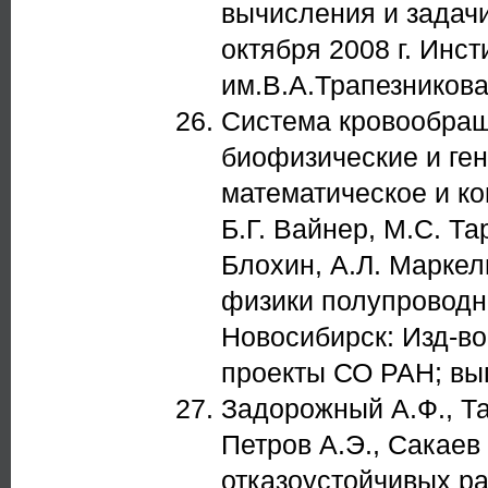
вычисления и задачи
октября 2008 г. Инс
им.В.А.Трапезникова
Система кровообращ
биофизические и ге
математическое и ко
Б.Г. Вайнер, М.С. Тар
Блохин, А.Л. Маркель
физики полупроводник
Новосибирск: Изд-во
проекты СО РАН; вып
Задорожный А.Ф., Та
Петров А.Э., Сакае
отказоустойчивых р