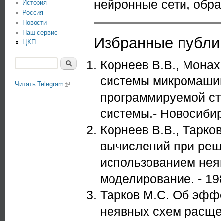
нейронные сети, обра
История
Россия
Новости
Наш сервис
Избранные публи
ЦКП
Корнеев В.В., Монах
Поиск
Форма поиска
системы микромашин
Читать Telegram
(link is external)
программируемой ст
системы.- Новосибирс
Корнеев В.В., Тарко
вычислений при реш
использованием нея
моделирование. - 1985
Тарков М.С. Об эфф
неявных схем расще