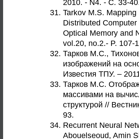
2010. - N4. - С. 33-40
Tarkov M.S. Mapping 
Distributed Computer
Optical Memory and Ne
vol.20, no.2.- P. 107-
Тарков М.С., Тихоно
изображений на осн
Известия ТПУ. – 2011
Тарков М.С. Отобра
массивами на вычис
структурой // Вестни
93.
Recurrent Neural Net
Abouelseoud, Amin Sh