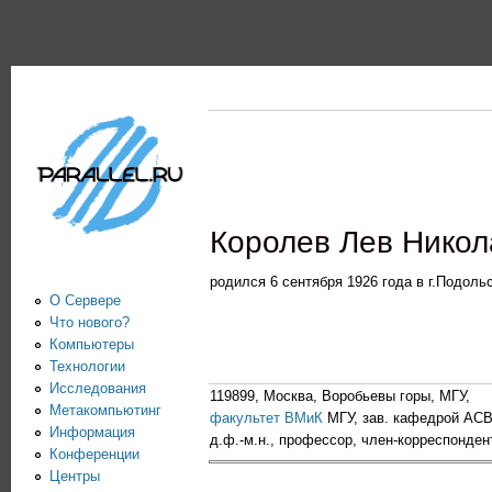
Пе
PARALLEL.RU -
Информационно-
аналитический
центр по
параллельным
вычислениям
Королев Лев Никол
родился 6 сентября 1926 года в г.Подольс
О Сервере
Что нового?
Компьютеры
Технологии
Исследования
119899, Москва, Воробьевы горы, МГУ,
Метакомпьютинг
факультет ВМиК
МГУ, зав. кафедрой АС
Информация
д.ф.-м.н., профессор, член-корреспонде
Конференции
Центры