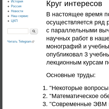
Круг интересов
История
Россия
Новости
В настоящее время п
Наш сервис
осуществляется ряд 
ЦКП
с параллельными выч
Поиск
Форма поиска
научных работ в наше
Читать Telegram
(link is external)
монографий и учебных
опубликовал 3 учебн
лекционным курсам п
Основные труды:
"Некоторые вопросы 
"Математическое об
"Современные ЭВМ и