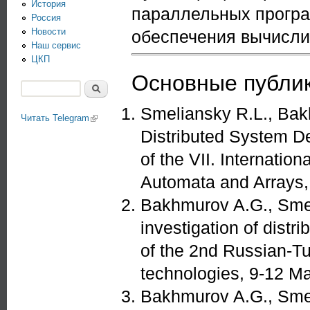
История
параллельных програ
Россия
Новости
обеспечения вычисли
Наш сервис
ЦКП
Основные публи
Поиск
Форма поиска
Smeliansky R.L., Ba
Читать Telegram
(link is external)
Distributed System De
of the VII. Internatio
Automata and Arrays, 
Bakhmurov A.G., Smeli
investigation of dist
of the 2nd Russian-T
technologies, 9-12 Ma
Bakhmurov A.G., Smel