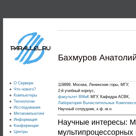
Пе
PARALLEL.RU -
Информационно-
аналитический
центр по
параллельным
Бахмуров Анатолий
вычислениям
О Сервере
119899, Москва, Ленинские горы, МГУ,
Что нового?
2-й учебный корпус,
Компьютеры
факультет ВМиК
МГУ, Кафедра АСВК,
Технологии
Лаборатория Вычислительных Комплексо
Исследования
Научный сотрудник, к.ф.-м.н.
Метакомпьютинг
Информация
Научные интересы: М
Конференции
мультипроцессорных 
Центры