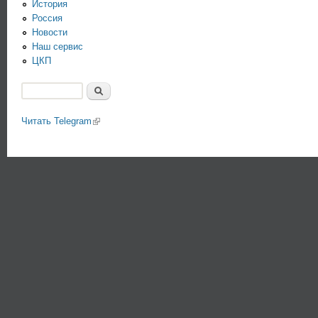
История
Россия
Новости
Наш сервис
ЦКП
Поиск
Форма поиска
Читать Telegram
(link is external)