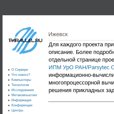
Пе
PARALLEL.RU -
Информационно-
аналитический
Ижевск
центр по
параллельным
Для каждого проекта при
описание. Более подро
вычислениям
отдельной странице прое
ИПМ УрО РАН/Parsytec 
О Сервере
информационно-вычислит
Что нового?
Компьютеры
многопроцессорной вычи
Технологии
решения прикладных зад
Исследования
Метакомпьютинг
Информация
Конференции
Центры