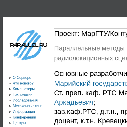
Пе
PARALLEL.RU -
Информационно-
аналитический
Проект: МарГТУ/Конт
центр по
Параллельные методы в
параллельным
радиолокационных сце
вычислениям
Основные разработчи
О Сервере
Марийский государст
Что нового?
Компьютеры
Ст. преп. каф. РТС Ма
Технологии
Исследования
Аркадьевич
;
Метакомпьютинг
зав.каф.РТС, д.т.н.,
Информация
Конференции
доцент, к.т.н. Креве
Центры