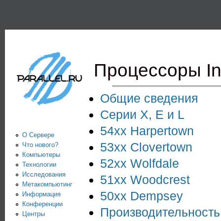
Пе
PARALLEL.RU -
Информационно-
аналитический
Процессоры In
центр по
параллельным
Общие сведения
вычислениям
Серии X, E и L
54xx Harpertown
О Сервере
53xx Clovertown
Что нового?
Компьютеры
52xx Wolfdale
Технологии
Исследования
51xx Woodcrest
Метакомпьютинг
50xx Dempsey
Информация
Конференции
Производительность
Центры