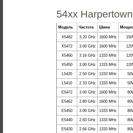
54xx Harpertown
Модель
Частота
Шина
Мощно
X5482
3.20 GHz
1600 MHz
15
X5472
3.00 GHz
1600 MHz
12
X5460
3.16 GHz
1333 MHz
12
X5450
3.00 GHz
1333 MHz
12
L5420
2.50 GHz
1333 MHz
50
L5410
2.33 GHz
1333 MHz
50
E5472
3.00 GHz
1600 MHz
80
E5462
2.80 GHz
1600 MHz
80
E5450
3.00 GHz
1333 MHz
80
E5440
2.83 GHz
1333 MHz
80
E5430
2.66 GHz
1333 MHz
80