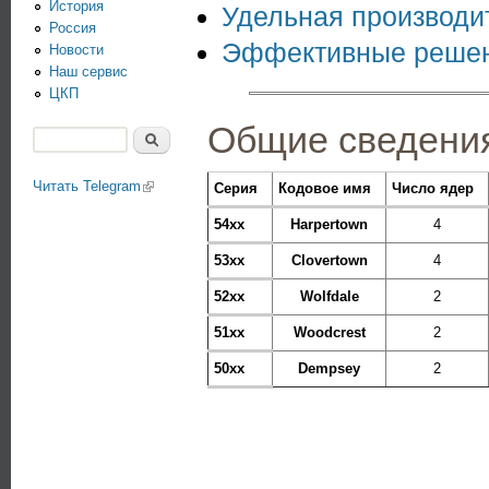
История
Удельная производит
Россия
Эффективные решени
Новости
Наш сервис
ЦКП
Общие сведени
Поиск
Форма поиска
Читать Telegram
(link is external)
Серия
Кодовое имя
Число ядер
54xx
Harpertown
4
53xx
Clovertown
4
52xx
Wolfdale
2
51xx
Woodcrest
2
50xx
Dempsey
2