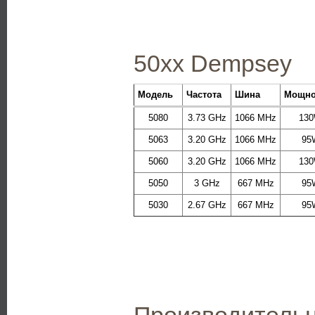
50xx Dempsey
Модель
Частота
Шина
Мощно
5080
3.73 GHz
1066 MHz
13
5063
3.20 GHz
1066 MHz
95
5060
3.20 GHz
1066 MHz
13
5050
3 GHz
667 MHz
95
5030
2.67 GHz
667 MHz
95
Производительн