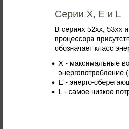
Серии X, E и L
В сериях 52хх, 53хх 
процессора присутству
обозначает класс эне
X - максимальные в
энергопотребление 
E - энерго-сберегаю
L - самое низкое по