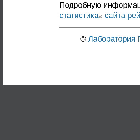
Подробную информаци
статистика
(link is external)
сайта ре
©
Лаборатория 