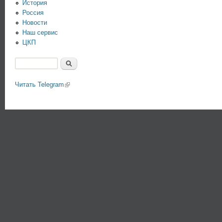
История
Россия
Новости
Наш сервис
ЦКП
Поиск
Форма поиска
Читать Telegram
(link is external)