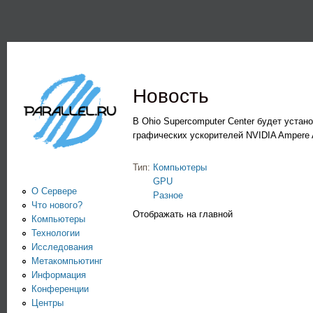
Пе
PARALLEL.RU -
Информационно-
аналитический
Новость
центр по
параллельным
В Ohio Supercomputer Center будет уста
графических ускорителей NVIDIA Ampere 
вычислениям
Тип:
Компьютеры
GPU
О Сервере
Разное
Что нового?
Отображать на главной
Компьютеры
Технологии
Исследования
Метакомпьютинг
Информация
Конференции
Центры