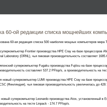
Перейти к основному
содержанию
ка 60-ой редакции списка мощнейших комп
икована 60-ая редакция списка 500 наиболее мощных компьютеров мира T
 суперкомпьютер Frontier производства HPE Cray на базе процессоров A
al Laboratory (ORNL), чья пиковая производительность составляет 1685.65
японский суперкомпьютер Fugaku производства Fujitsu на базе процессо
изводительность составляет 537.2 PFlop/s, а производительность на тест
ся новый суперкомпьютер LUMI производства HPE Cray на базе процесс
SC (Финляндия), чья пиковая производительность увеличилась до 428.7 P
л новый суперкомпьютер Leonardo производства Atos, установленный в 
водительность на тесте Linpack - 174.7 PFlop/s.