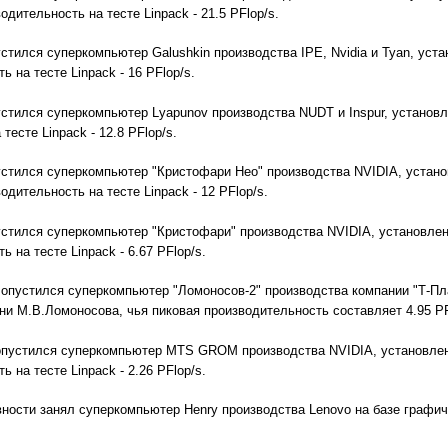
одительность на тесте Linpack - 21.5 PFlop/s.
пустился суперкомпьютер Galushkin производства IPE, Nvidia и Tyan, ус
ь на тесте Linpack - 16 PFlop/s.
пустился суперкомпьютер Lyapunov производства NUDT и Inspur, установ
тесте Linpack - 12.8 PFlop/s.
пустился суперкомпьютер "Кристофари Нео" производства NVIDIA, устан
одительность на тесте Linpack - 12 PFlop/s.
пустился суперкомпьютер "Кристофари" производства NVIDIA, установле
ь на тесте Linpack - 6.67 PFlop/s.
го опустился суперкомпьютер "Ломоносов-2" производства компании "Т-
 М.В.Ломоносова, чья пиковая производительность составляет 4.95 PFlop
о опустился суперкомпьютер MTS GROM производства NVIDIA, установле
ь на тесте Linpack - 2.26 PFlop/s.
ности занял суперкомпьютер Henry производства Lenovo на базе графич