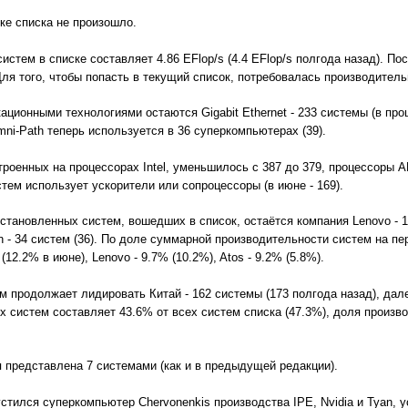
ке списка не произошло.
стем в списке составляет 4.86 EFlop/s (4.4 EFlop/s полгода назад). По
ля того, чтобы попасть в текущий список, потребовалась производительно
ионными технологиями остаются Gigabit Ethernet - 233 системы (в прошло
i-Path теперь используется в 36 суперкомпьютерах (39).
троенных на процессорах Intel, уменьшилось с 387 до 379, процессоры 
стем использует ускорители или сопроцессоры (в июне - 169).
тановленных систем, вошедших в список, остаётся компания Lenovo - 160
gon - 34 систем (36). По доле суммарной производительности систем на пе
12.2% в июне), Lenovo - 9.7% (10.2%), Atos - 9.2% (5.8%).
 продолжает лидировать Китай - 162 системы (173 полгода назад), далее 
 систем составляет 43.6% от всех систем списка (47.3%), доля произво
 представлена 7 системами (как и в предыдущей редакции).
пустился суперкомпьютер Chervonenkis производства IPE, Nvidia и Tyan,