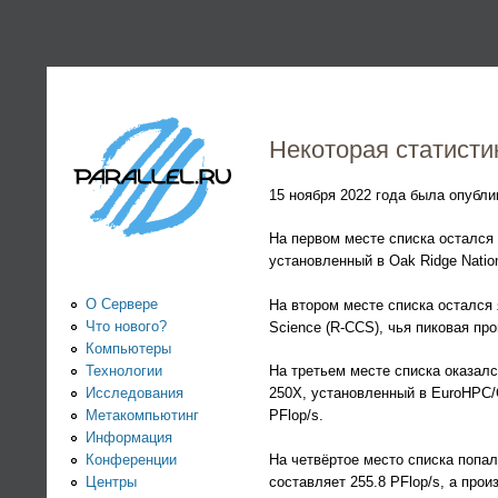
PARALLEL.RU -
Информационно-
аналитический
Некоторая статисти
центр по
15 ноября 2022 года была опубл
На первом месте списка остался
параллельным
установленный в Oak Ridge Nation
вычислениям
О Сервере
На втором месте списка остался 
Что нового?
Science (R-CCS), чья пиковая про
Компьютеры
Технологии
На третьем месте списка оказал
Исследования
250X, установленный в EuroHPC/C
Метакомпьютинг
PFlop/s.
Информация
Конференции
На четвёртое место списка попа
Центры
составляет 255.8 PFlop/s, а произ