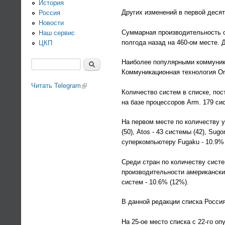
История
Других изменений в первой десят
Россия
Новости
Суммарная производительность си
Наш сервис
полгода назад на 460-ом месте. Д
ЦКП
Наиболее популярными коммуникац
Поиск
Коммуникационная технология Omn
Форма поиска
Читать Telegram
(link is external)
Количество систем в списке, пос
на базе процессоров Arm. 179 си
На первом месте по количеству ус
(50), Atos - 43 системы (42), Su
суперкомпьютеру Fugaku - 10.9% (
Среди стран по количеству систем
производительности американских
систем - 10.6% (12%).
В данной редакции списка Россия
На 25-ое место списка с 22-го о