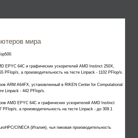
ьютеров мира
op500.
MD EPYC 64C и графических ускорителей AMD Instinct 250X,
 PFlop/s, а производительность на тесте Linpack - 1102 PFlop/s.
ров ARM A64FX, установленный в RIKEN Center for Computational
е Linpack - 442 PFlop/s.
оров AMD EPYC 64C и графических ускорителей AMD Instinct
Flop/s, а производительность на тесте Linpack - до 309.1
EuroHPC/CINECA (Италия), чья пиковая производительность