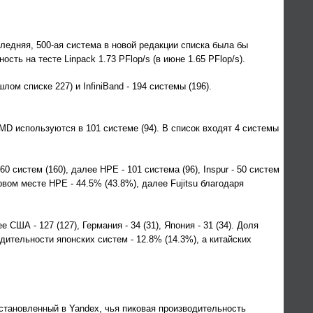
следняя, 500-ая система в новой редакции списка была бы
сть на тесте Linpack 1.73 PFlop/s (в июне 1.65 PFlop/s).
м списке 227) и InfiniBand - 194 системы (196).
AMD используются в 101 системе (94). В список входят 4 системы
 систем (160), далее HPE - 101 система (96), Inspur - 50 систем
рвом месте HPE - 44.5% (43.8%), далее Fujitsu благодаря
США - 127 (127), Германия - 34 (31), Япония - 31 (34). Доля
дительности японских систем - 12.8% (14.3%), а китайских
 установленный в Yandex, чья пиковая производительность