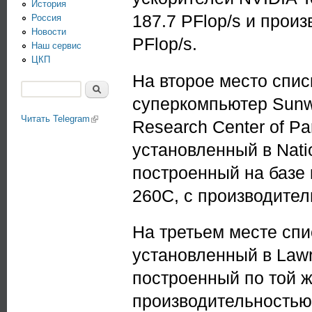
История
187.7 PFlop/s и произ
Россия
Новости
PFlop/s.
Наш сервис
ЦКП
На второе место спис
Поиск
суперкомпьютер Sunwa
Форма поиска
Читать Telegram
(link is external)
Research Center of Pa
установленный в Natio
построенный на базе
260C, с производитель
На третьем месте спи
установленный в Lawre
построенный по той ж
производительностью н