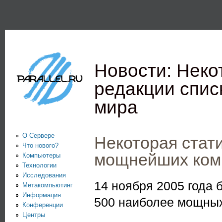
Пе
PARALLEL.RU -
Информационно-
аналитический
Новости: Неко
центр по
редакции спи
параллельным
мира
вычислениям
О Сервере
Некоторая стати
Что нового?
мощнейших ком
Компьютеры
Технологии
Исследования
14 ноября 2005 года 
Метакомпьютинг
Информация
500 наиболее мощных
Конференции
Центры