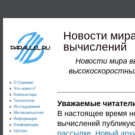
Пе
PARALLEL.RU -
Информационно-
аналитический
Новости мир
центр по
вычислений
параллельным
Новости мира в
вычислениям
высокоскоростных
О Сервере
Что нового?
Компьютеры
Технологии
Уважаемые читатели
Исследования
В настоящее время н
Метакомпьютинг
Информация
вычислений публикую
Конференции
Центры
рассылке
.
Новый арх