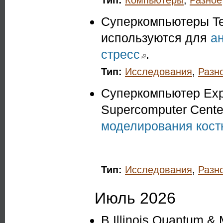
Тип:
Компьютеры
,
Разное
Суперкомпьютеры Te
используются для
а
стресс
(link is external)
.
Тип:
Исследования
,
Разн
Суперкомпьютер Exp
Supercomputer Cente
моделирования кост
Тип:
Исследования
,
Разн
Июль 2026
В Illinois Quantum &