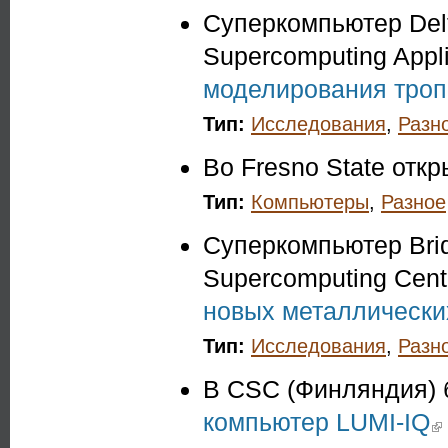
Суперкомпьютер Delta
Supercomputing Appli
моделирования троп
Тип:
Исследования
,
Разн
Во Fresno State отк
Тип:
Компьютеры
,
Разное
Суперкомпьютер Brid
Supercomputing Cent
новых металлически
Тип:
Исследования
,
Разн
В CSC (Финляндия) 
компьютер LUMI-IQ
(li