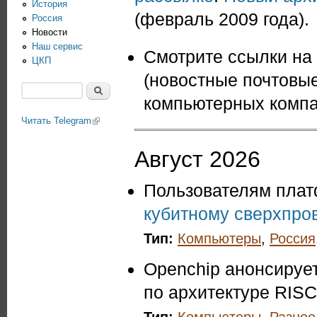
История
(февраль 2009 года).
Россия
Новости
Наш сервис
Смотрите ссылки на
ЦКП
(новостные почтовые
Поиск
компьютерных компа
Форма поиска
Читать Telegram
(link is external)
Август 2026
Пользователям платф
кубитному сверхпро
Тип:
Компьютеры
,
Россия
Openchip анонсируе
по архитектуре RISC