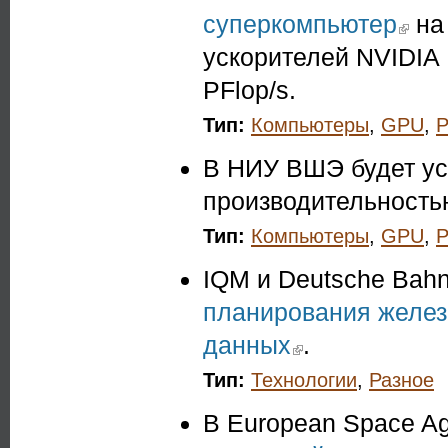
суперкомпьютер
(link is 
на
ускорителей NVIDIA
PFlop/s.
Тип:
Компьютеры
,
GPU
,
Р
В НИУ ВШЭ будет у
производительностью
Тип:
Компьютеры
,
GPU
,
Р
IQM и Deutsche Bah
планирования желез
данных
(link is external)
.
Тип:
Технологии
,
Разное
В European Space A