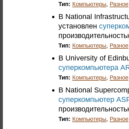
Тип:
Компьютеры
,
Разное
В National Infrastruc
установлен
суперко
производительностью
Тип:
Компьютеры
,
Разное
В University of Edin
суперкомпьютера 
Тип:
Компьютеры
,
Разное
В National Supercom
суперкомпьютер AS
производительностью
Тип:
Компьютеры
,
Разное