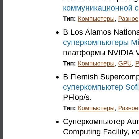
коммуникационной се
Тип:
Компьютеры
,
Разное
В Los Alamos Nation
суперкомпьютеры Miss
платформы NVIDIA V
Тип:
Компьютеры
,
GPU
,
Р
В Flemish Supercomp
суперкомпьютер Sof
PFlop/s.
Тип:
Компьютеры
,
Разное
Суперкомпьютер Auro
Computing Facility, 