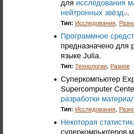
для
исследования м
нейтронных звёзд
(link 
.
Тип:
Исследования
,
Разн
Программное средств
предназначено для 
языке Julia.
Тип:
Технологии
,
Разное
Суперкомпьютер Exp
Supercomputer Cente
разработки материа
Тип:
Исследования
,
Разн
Некоторая статистик
суперкомпьютеров м