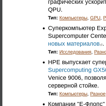
графических ускорит
QPU.
Тип:
Компьютеры
,
GPU
,
Р
Суперкомпьютер Exp
Supercomputer Cente
новых материалов
(link
.
Тип:
Исследования
,
Разн
HPE выпускает суп
Supercomputing GX5
Venice 9006, позвол
серверной стойке.
Тип:
Компьютеры
,
Разное
Компании "Е-Флопс"