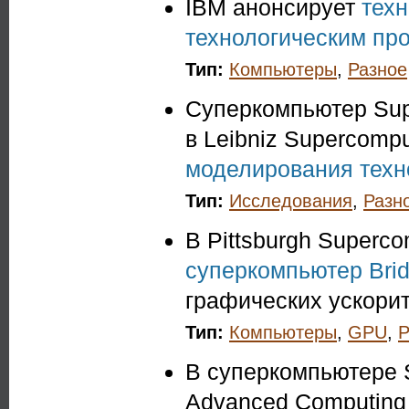
IBM анонсирует
тех
технологическим пр
Тип:
Компьютеры
,
Разное
Суперкомпьютер Su
в Leibniz Supercompu
моделирования техн
Тип:
Исследования
,
Разн
В Pittsburgh Superco
суперкомпьютер Brid
графических ускори
Тип:
Компьютеры
,
GPU
,
Р
В суперкомпьютере 
Advanced Computing