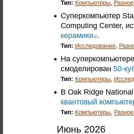
Тип:
Компьютеры
,
Разное
Суперкомпьютер Sta
Computing Center, и
керамики
(link is external)
.
Тип:
Исследования
,
Разн
На суперкомпьютере 
смоделирован
50-ку
Тип:
Компьютеры
,
Иссле
В Oak Ridge Nationa
квантовый компьюте
Тип:
Компьютеры
,
Разное
Июнь 2026