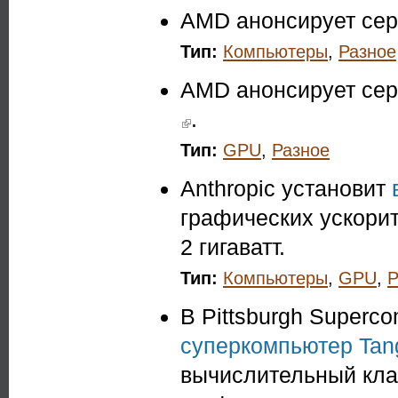
AMD анонсирует се
Тип:
Компьютеры
,
Разное
AMD анонсирует се
(link is external)
.
Тип:
GPU
,
Разное
Anthropic установит
графических ускори
2 гигаватт.
Тип:
Компьютеры
,
GPU
,
Р
В Pittsburgh Superc
суперкомпьютер Tan
вычислительный кла