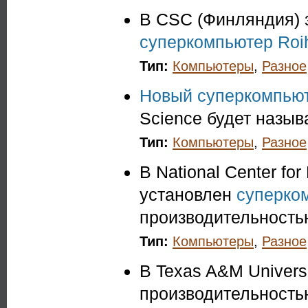
В CSC (Финляндия) 
суперкомпьютер Roi
Тип:
Компьютеры
,
Разное
Новый суперкомпью
Science будет назыв
Тип:
Компьютеры
,
Разное
В National Center fo
установлен
суперко
производительностью
Тип:
Компьютеры
,
Разное
В Texas A&M Univers
производительностью