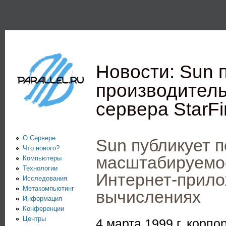
Пе
PARALLEL.RU -
Информационно-
аналитический
Новости: Sun 
центр по
производител
параллельным
сервера StarFi
вычислениям
О Сервере
Sun публикует 
Что нового?
масштабируемос
Компьютеры
Технологии
Интернет-прило
Исследования
Метакомпьютинг
вычислениях
Информация
Конференции
Центры
4 марта 1999 г. корп