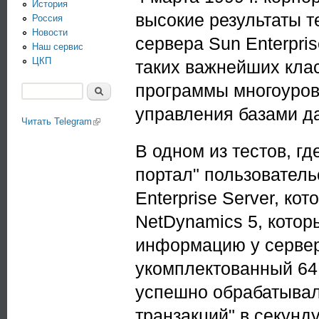
История
высокие результаты т
Россия
Новости
сервера Sun Enterpris
Наш сервис
ЦКП
таких важнейших кла
программы многоуров
Поиск
Форма поиска
управления базами д
Читать Telegram
(link is external)
В одном из тестов, г
портал" пользовател
Enterprise Server, к
NetDynamics 5, котор
информацию у сервера
укомплектованный 64
успешно обрабатыва
транзакций" в секунд