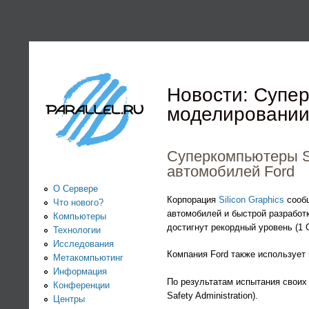
PARALLEL.RU -
Информационно-
аналитический
Новости: Супер
моделировании 
центр по
параллельным
Суперкомпьютеры SG
автомобилей Ford
вычислениям
О Сервере
Корпорация
Silicon Graphics
сообщ
Что нового?
автомобилей и быстрой разработ
Компьютеры
достигнут рекордный уровень (1
Технологии
Исследования
Компания Ford также использует
Метакомпьютинг
Информация
По результатам испытания своих 
Конференции
Safety Administration).
Центры