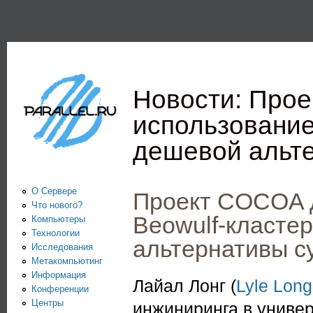
Пе
PARALLEL.RU -
Информационно-
аналитический
Новости: Про
центр по
использование
параллельным
дешевой альт
вычислениям
О Сервере
Проект COCOA 
Что нового?
Beowulf-класте
Компьютеры
Технологии
альтернативы 
Исследования
Метакомпьютинг
Информация
Лайал Лонг (
Lyle Long
Конференции
Центры
инжиниринга в универ