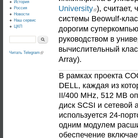
История
University
(link is external)
), считает
Россия
Новости
системы Beowulf-клас
Наш сервис
ЦКП
дорогим суперкомпью
руководством в унив
Поиск
Форма поиска
вычислительный кла
Читать Telegram
(link is external)
Array).
В рамках проекта CO
DELL, каждая из кото
II/400 MHz, 512 MB о
диск SCSI и сетевой а
используется 24-порт
одним модулем расши
обеспечение включае