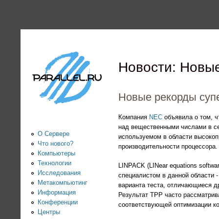
PARALLEL.RU -
Информационно-
аналитический
Новости: Новы
центр по
Новые рекорды суп
параллельным
Компания
NEC
объявила о том, 
над вещественными числами в се
вычислениям
О Сервере
используемом в области высокоп
Что нового?
производительности процессора.
Компьютеры
Технологии
LINPACK (LINear equations softw
Исследования
специалистом в данной области 
Метакомпьютинг
варианта теста, отличающиеся дру
Информация
Результат TPP часто рассматрив
Конференции
соответствующей оптимизации ко
Центры