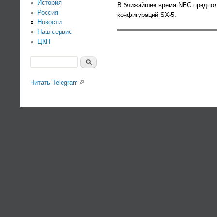
История
В ближайшее время NEC предпола
Россия
конфигураций SX-5.
Новости
Наш сервис
ЦКП
Поиск
Форма поиска
Читать Telegram
(link is external)