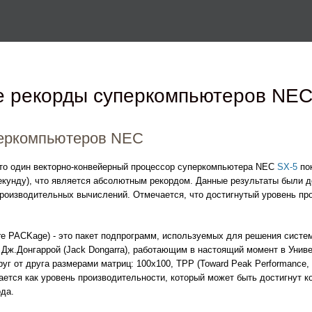
Перейти к основному
содержанию
е рекорды суперкомпьютеров NE
еркомпьютеров NEC
что один векторно-конвейерный процессор суперкомпьютера NEC
SX-5
пок
кунду), что является абсолютным рекордом. Данные результаты были до
роизводительных вычислений. Отмечается, что достигнутый уровень про
are PACKage) - это пакет подпрограмм, используемых для решения сист
- Дж.Донгаррой (Jack Dongarra), работающим в настоящий момент в Унив
г от друга размерами матриц: 100x100, TPP (Toward Peak Performance, 10
ается как уровень производительности, который может быть достигнут
да.