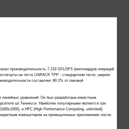
C
азал производительность 7.219 GFLOPS (миллиардов операций
стигнуты на тесте LINPACK TPP - стандартном тесте, широко
изводительности составляет 90.2% от пиковой
ем линейных уравнений. Он был разработана известным
ерситете шт.Теннесси. Наиболее популярными являются три
00x1000), и HPC (High Performance Computing, unlimited).
 конкретным компьютером на промышленных приложениях после