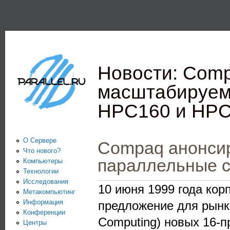
Пе
PARALLEL.RU -
Информационно-
аналитический
Новости: Com
центр по
масштабируем
параллельным
HPC160 и HP
вычислениям
О Сервере
Compaq анонси
Что нового?
параллельные 
Компьютеры
Технологии
Исследования
10 июня 1999 года ко
Метакомпьютинг
Информация
предложение для рынка
Конференции
Computing) новых 16-
Центры