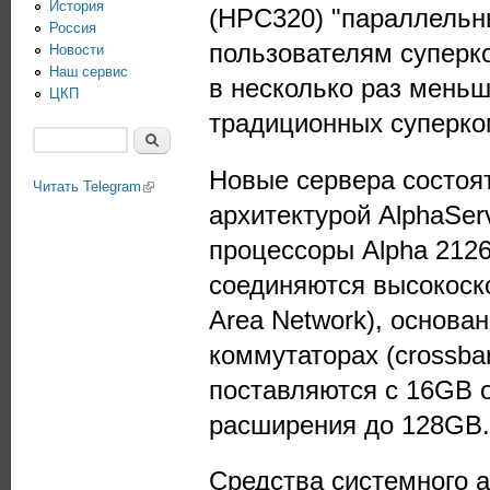
История
(HPC320) "параллельн
Россия
пользователям суперк
Новости
Наш сервис
в несколько раз меньш
ЦКП
традиционных суперко
Поиск
Форма поиска
Новые сервера состоя
Читать Telegram
(link is external)
архитектурой AlphaSer
процессоры Alpha 2126
соединяются высокоск
Area Network), основа
коммутаторах (crossba
поставляются с 16GB 
расширения до 128GB.
Средства системного а