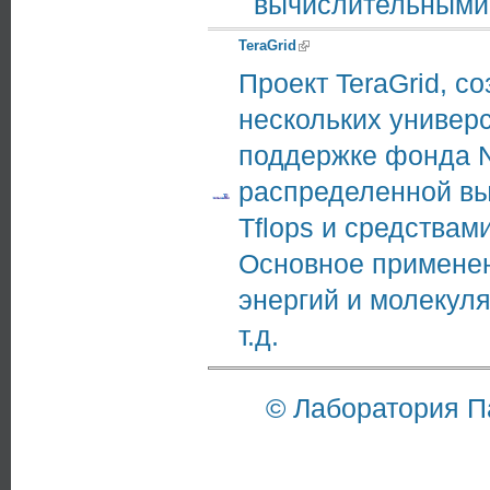
вычислительными 
TeraGrid
(link is external)
Проект TeraGrid, 
нескольких универс
поддержке фонда NS
распределенной в
Tflops и средствам
Основное применен
энергий и молекуля
т.д.
©
Лаборатория 