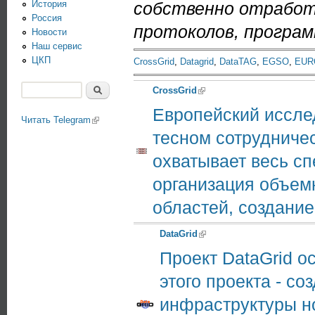
История
собственно отработ
Россия
протоколов, програм
Новости
Наш сервис
ЦКП
CrossGrid
,
Datagrid
,
DataTAG
,
EGSO
,
EUR
Поиск
CrossGrid
(link is external)
Форма поиска
Европейский иссле
Читать Telegram
(link is external)
тесном сотрудниче
охватывает весь сп
организация объем
областей, создание
DataGrid
(link is external)
Проект DataGrid 
этого проекта - с
инфраструктуры н