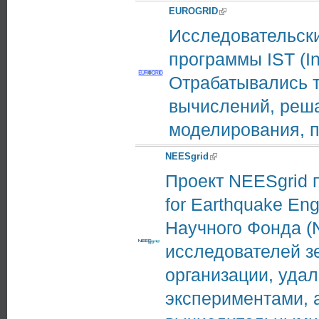
EUROGRID
(link is external)
Исследовательски
программы IST (In
Отрабатывались 
вычислений, реш
моделирования, п
NEESgrid
(link is external)
Проект NEESgrid 
for Earthquake En
Научного Фонда (
исследователей з
организации, уда
экспериментами, 