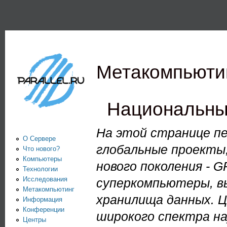
Пе
PARALLEL.RU -
Информационно-
аналитический
Метакомпьюти
центр по
параллельным
Национальны
вычислениям
На этой странице п
О Сервере
глобальные проекты
Что нового?
Компьютеры
нового поколения - 
Технологии
Исследования
суперкомпьютеры, в
Метакомпьютинг
хранилища данных. Ц
Информация
Конференции
широкого спектра на
Центры