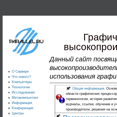
Пе
PARALLEL.RU -
Информационно-
аналитический
Графич
центр по
высокопрои
параллельным
вычислениям
Данный сайт посвящ
высокопроизводител
О Сервере
использования графи
Что нового?
Компьютеры
Технологии
Общая информация
. Основ
Исследования
области графических процессор
Метакомпьютинг
терминология, история развити
Информация
журналы, ссылки, обучение и у
Конференции
производители, решения на осн
Центры