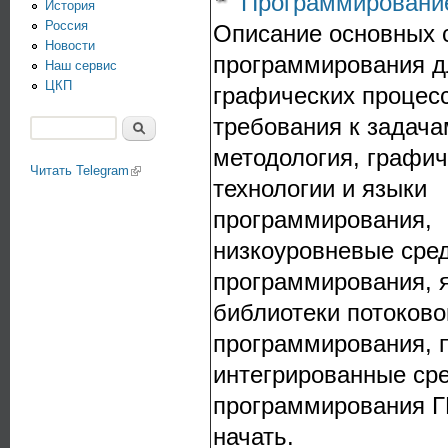
Программировани
История
Россия
Описание основных 
Новости
программирования д
Наш сервис
ЦКП
графических процес
требования к задача
Поиск
Форма поиска
методология, графич
Читать Telegram
(link is external)
технологии и языки
программирования,
низкоуровневые сре
программирования, 
библиотеки потоково
программирования, п
интегрированные ср
программирования ГП
начать.