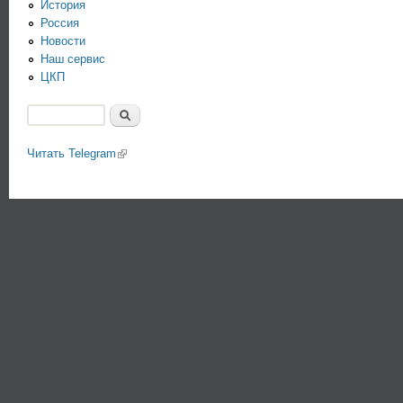
История
Россия
Новости
Наш сервис
ЦКП
Поиск
Форма поиска
Читать Telegram
(link is external)