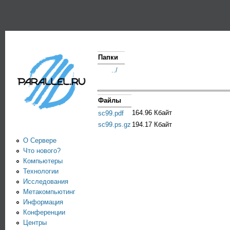
Пе
PARALLEL.RU -
Информационно-
аналитический
Папки
центр по
../
параллельным
Файлы
вычислениям
164.96 Кбайт
sc99.pdf
sc99.ps.gz
194.17 Кбайт
О Сервере
Что нового?
Компьютеры
Технологии
Исследования
Метакомпьютинг
Информация
Конференции
Центры