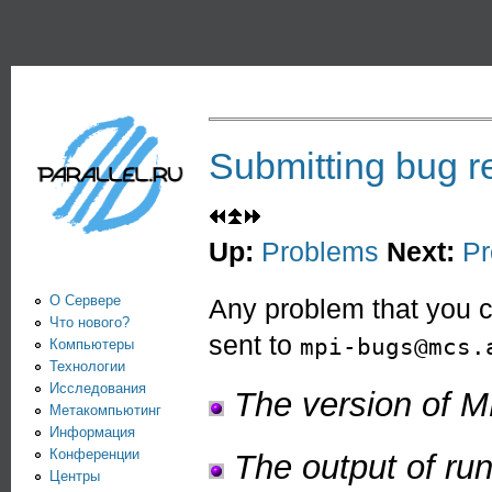
Пе
PARALLEL.RU -
Информационно-
аналитический
центр по
Submitting bug r
параллельным
вычислениям
Up:
Problems
Next:
Pr
О Сервере
Any problem that you c
Что нового?
sent to
mpi-bugs@mcs.
Компьютеры
Технологии
Исследования
The version of MP
Метакомпьютинг
Информация
Конференции
The output of ru
Центры