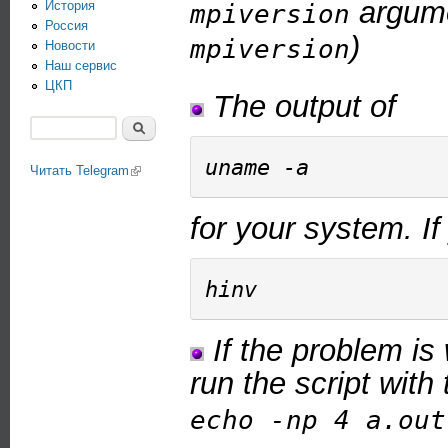
argume
История
mpiversion
Россия
)
mpiversion
Новости
Наш сервис
ЦКП
The output of
Поиск
Форма поиска
Читать Telegram
(link is external)
for your system. I
If the problem is 
run the script with
echo -np 4 a.out