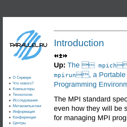
Пе
PARALLEL.RU -
Информационно-
аналитический
центр по
Introduction
параллельным
вычислениям
Up:
The 

 mpich
, a Portable 
mpirun
О Сервере
Programming Environ
Что нового?
Компьютеры
Технологии
The MPI standard speci
Исследования
Метакомпьютинг
even how they will be 
Информация
for managing MPI prog
Конференции
Центры