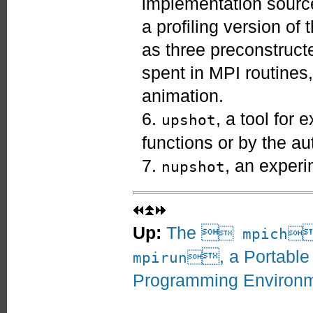
implementation source
a profiling version of 
as three preconstruct
spent in MPI routines,
animation.
6.
, a tool for
upshot
functions or by the aut
7.
, an experi
nupshot
Up:
The 

 mpich
, a Portable 
mpirun
Programming Environ