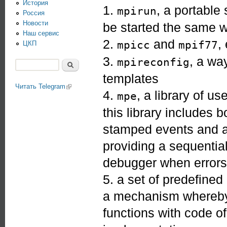
История
1.
, a portabl
mpirun
Россия
Новости
be started the same w
Наш сервис
2.
and
,
mpicc
mpif77
ЦКП
3.
, a wa
mpireconfig
Поиск
Форма поиска
templates
Читать Telegram
(link is external)
4.
, a library of us
mpe
this library includes b
stamped events and a s
providing a sequential
debugger when errors
5. a set of predefined
a mechanism whereby t
functions with code o