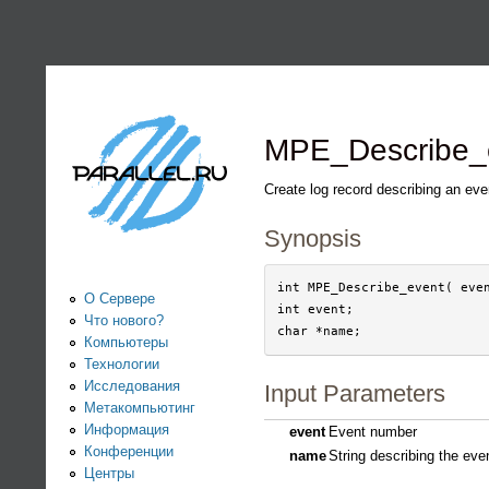
PARALLEL.RU -
Информационно-
аналитический
MPE_Describe_
центр по
Create log record describing an eve
Synopsis
параллельным
вычислениям
int MPE_Describe_event( even
О Сервере
int event;

Что нового?
Компьютеры
Технологии
Исследования
Input Parameters
Метакомпьютинг
Информация
event
Event number
Конференции
name
String describing the eve
Центры