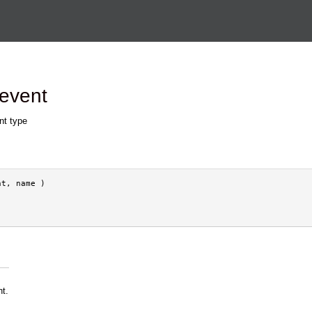
Перейти к основному
содержанию
event
nt type
t, name )

nt.