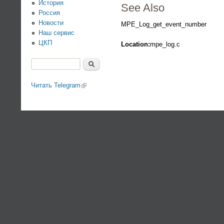
История
See Also
Россия
Новости
MPE_Log_get_event_number
Наш сервис
ЦКП
Location:
mpe_log.c
Поиск
Форма поиска
Читать Telegram
(link is external)