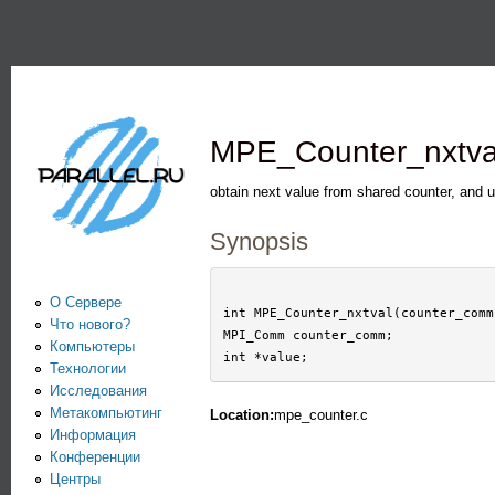
Пе
PARALLEL.RU -
Информационно-
аналитический
MPE_Counter_nxtva
центр по
параллельным
obtain next value from shared counter, and 
вычислениям
Synopsis
О Сервере
int MPE_Counter_nxtval(counter_comm
Что нового?
MPI_Comm counter_comm;

Компьютеры
Технологии
Исследования
Метакомпьютинг
Location:
mpe_counter.c
Информация
Конференции
Центры