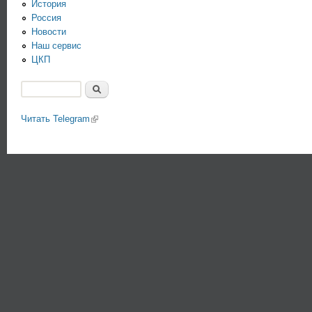
История
Россия
Новости
Наш сервис
ЦКП
Поиск
Форма поиска
Читать Telegram
(link is external)