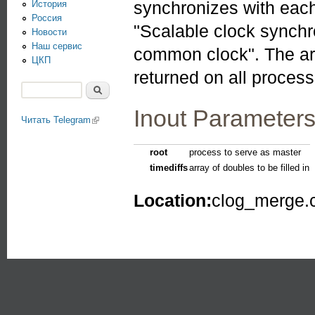
synchronizes with each 
История
Россия
"Scalable clock synchr
Новости
Наш сервис
common clock". The arr
ЦКП
returned on all process
Поиск
Форма поиска
Inout Parameter
Читать Telegram
(link is external)
root
process to serve as master
timediffs
array of doubles to be filled in
Location:
clog_merge.