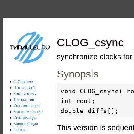
Пе
PARALLEL.RU -
Информационно-
аналитический
CLOG_csync
центр по
параллельным
synchronize clocks for
вычислениям
Synopsis
О Сервере
Что нового?
void CLOG_csync( ro
Компьютеры
int root;

Технологии
Исследования
Метакомпьютинг
Информация
Конференции
This version is sequent
Центры