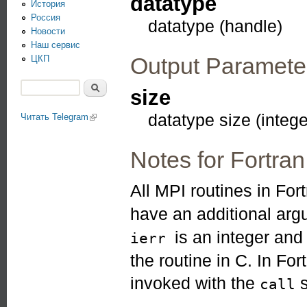
datatype
История
Россия
datatype (handle)
Новости
Наш сервис
Output Paramete
ЦКП
Поиск
size
Форма поиска
datatype size (intege
Читать Telegram
(link is external)
Notes for Fortran
All MPI routines in For
have an additional ar
is an integer an
ierr
the routine in C. In Fo
invoked with the
s
call