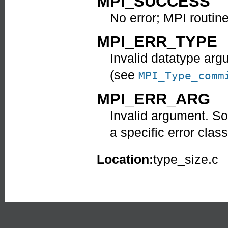
MPI_SUCCESS
No error; MPI routin
MPI_ERR_TYPE
Invalid datatype ar
(see
MPI_Type_comm
MPI_ERR_ARG
Invalid argument. So
a specific error class
Location:
type_size.c