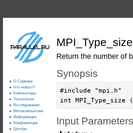
Пе
PARALLEL.RU -
Информационно-
аналитический
MPI_Type_size
центр по
параллельным
Return the number of b
вычислениям
Synopsis
О Сервере
Что нового?
#include "mpi.h"

Компьютеры
Технологии
Исследования
Метакомпьютинг
Информация
Input Parameter
Конференции
Центры