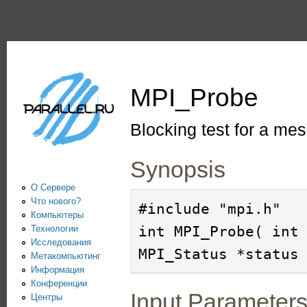
Пе
PARALLEL.RU -
Информационно-
аналитический
MPI_Probe
центр по
параллельным
Blocking test for a me
вычислениям
Synopsis
О Сервере
Что нового?
#include "mpi.h"

Компьютеры
int MPI_Probe( int 
Технологии
Исследования
Метакомпьютинг
Информация
Конференции
Input Parameter
Центры