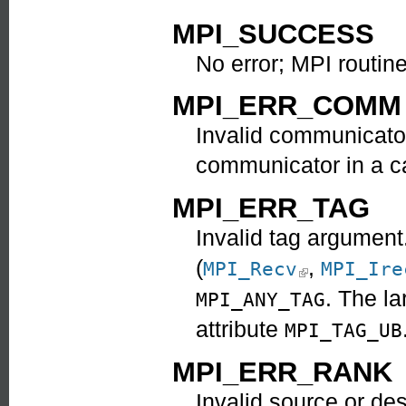
MPI_SUCCESS
No error; MPI routin
MPI_ERR_COMM
Invalid communicator
communicator in a ca
MPI_ERR_TAG
Invalid tag argument
(
,
(link is external
MPI_Recv
MPI_Ire
. The la
MPI_ANY_TAG
attribute
MPI_TAG_UB
MPI_ERR_RANK
Invalid source or de