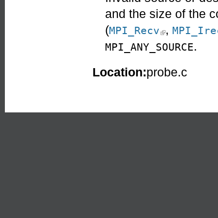
and the size of the 
(
,
(link is external
MPI_Recv
MPI_Ire
.
MPI_ANY_SOURCE
Location:
probe.c