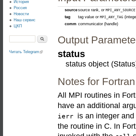
История
Россия
source
source rank, or
MPI_ANY_SOURCE
Новости
tag
tag value or
(intege
MPI_ANY_TAG
Наш сервис
comm
communicator (handle)
ЦКП
Output Paramete
Поиск
Форма поиска
status
Читать Telegram
(link is external)
status object (Status
Notes for Fortran
All MPI routines in For
have an additional ar
is an integer an
ierr
the routine in C. In Fo