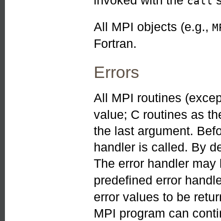
invoked with the
s
call
All MPI objects (e.g.,
M
Fortran.
Errors
All MPI routines (exce
value; C routines as th
the last argument. Befo
handler is called. By de
The error handler may
predefined error handl
error values to be ret
MPI program can contin