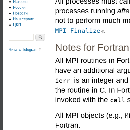
All processes must call
История
Россия
processes running
afte
Новости
not to perform much m
Наш сервис
ЦКП
.
(link is exter
MPI_Finalize
Поиск
Форма поиска
Notes for Fortran
Читать Telegram
(link is external)
All MPI routines in For
have an additional ar
is an integer an
ierr
the routine in C. In Fo
invoked with the
s
call
All MPI objects (e.g.,
M
Fortran.