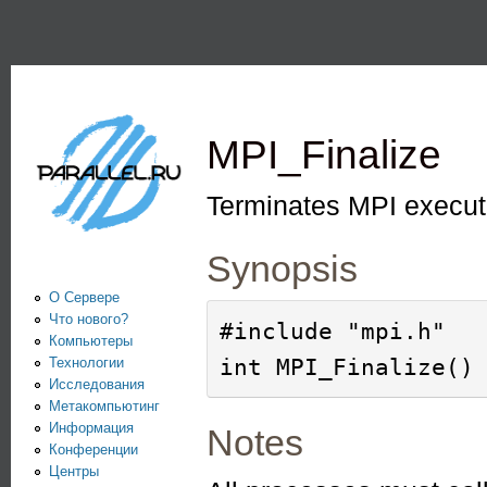
Пе
PARALLEL.RU -
Информационно-
аналитический
MPI_Finalize
центр по
параллельным
Terminates MPI execut
вычислениям
Synopsis
О Сервере
Что нового?
#include "mpi.h"

Компьютеры
Технологии
Исследования
Метакомпьютинг
Информация
Notes
Конференции
Центры