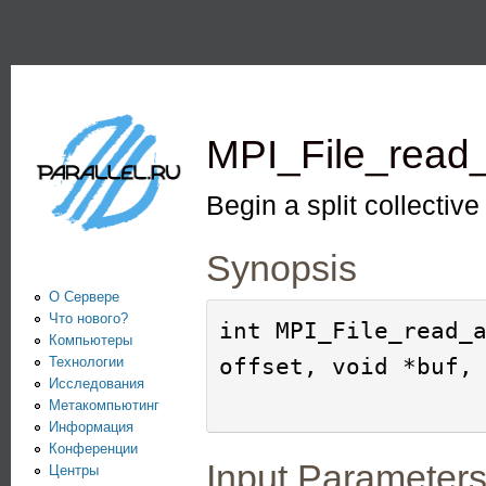
Пе
PARALLEL.RU -
Информационно-
аналитический
MPI_File_read_
центр по
параллельным
Begin a split collective
вычислениям
Synopsis
О Сервере
Что нового?
int MPI_File_read_a
Компьютеры
offset, void *buf,

Технологии
Исследования
Метакомпьютинг
Информация
Конференции
Input Parameter
Центры