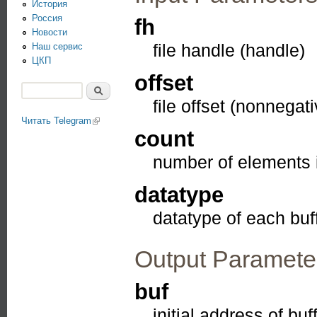
История
Россия
fh
Новости
file handle (handle)
Наш сервис
ЦКП
offset
Поиск
file offset (nonnegati
Форма поиска
Читать Telegram
(link is external)
count
number of elements i
datatype
datatype of each buf
Output Paramete
buf
initial address of buf