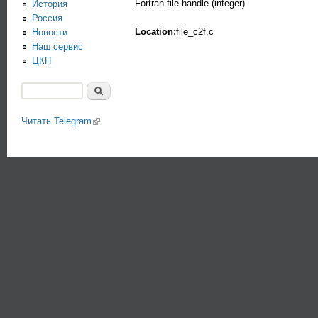
Fortran file handle (integer)
История
Россия
Location:
file_c2f.c
Новости
Наш сервис
ЦКП
Поиск
Форма поиска
Читать Telegram
(link is external)