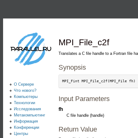
Пе
PARALLEL.RU -
Информационно-
аналитический
MPI_File_c2f
центр по
параллельным
Translates a C file handle to a Fortran file h
вычислениям
Synopsis
О Сервере
Что нового?
Компьютеры
Input Parameters
Технологии
Исследования
fh
Метакомпьютинг
C file handle (handle)
Информация
Конференции
Return Value
Центры