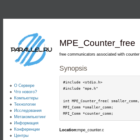
Пе
PARALLEL.RU -
Информационно-
аналитический
MPE_Counter_free
центр по
параллельным
free communicators associated with counter
вычислениям
Synopsis
#include <stdio.h>

О Сервере
#include "mpe.h"

Что нового?
Компьютеры
int MPE_Counter_free( smaller_comm,
Технологии
MPI_Comm *smaller_comm;

Исследования
Метакомпьютинг
Информация
Конференции
Location:
mpe_counter.c
Центры