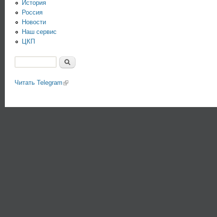
История
Россия
Новости
Наш сервис
ЦКП
Поиск
Форма поиска
Читать Telegram
(link is external)